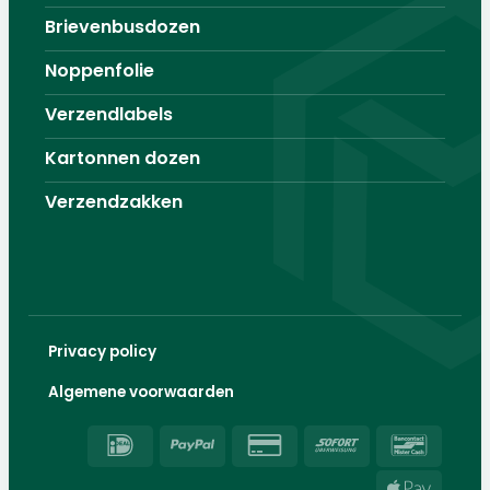
Brievenbusdozen
Noppenfolie
Verzendlabels
Kartonnen dozen
Verzendzakken
Privacy policy
Algemene voorwaarden
IDeal
PayPal
Credit
Sofort
Banco
Card
Apple