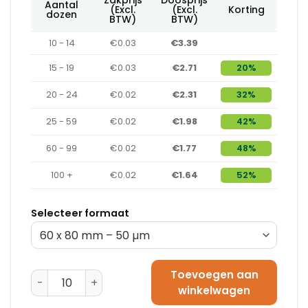
Aantal
(Excl.
(Excl.
Korting
dozen
BTW)
BTW)
10 - 14
€0.03
€3.39
15 - 19
€0.03
€2.71
20%
20 - 24
€0.02
€2.31
32%
25 - 59
€0.02
€1.98
42%
60 - 99
€0.02
€1.77
48%
100 +
€0.02
€1.64
52%
Selecteer formaat
Toevoegen aan
Plastic Zakken (PE) 80 x 120 mm - 70 µm aantal
winkelwagen