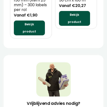
150 mm (Kern 25
50 cm x 100 m
T
mm) – 300 labels
m
Vanaf €20,27
per rol
V
Vanaf €1,90
Bekijk
product
Bekijk
product
Vrijblijvend advies nodig?