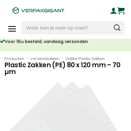
Ga
naar
inhoud
Zoeken
naar:
Voor 16u besteld, vandaag verzonden
Producten
>
Verzendzakken
>
Vlakke Plastic Zakken
Plastic Zakken (PE) 80 x 120 mm – 70
µm