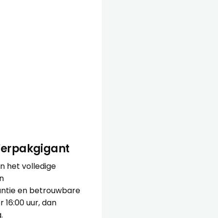
 Verpakgigant
n het volledige
in
antie en betrouwbare
r 16:00 uur, dan
.