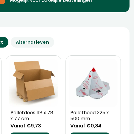
Mogelijk voor zakelijke bestellingen
ct
Alternatieven
Palletdoos 118 x 78
Pallethoed 325 x
H
x 77 cm
500 mm
5
Vanaf €9,73
Vanaf €0,84
V