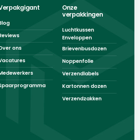
Verpakgigant
Onze
verpakkingen
Blog
Luchtkussen
Reviews
Enveloppen
Over ons
Brievenbusdozen
Vacatures
Noppenfolie
Medewerkers
Verzendlabels
Spaarprogramma
Kartonnen dozen
Verzendzakken