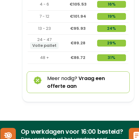
4 - 6
€105.53
16%
7 - 12
€101.94
19%
13 - 23
€95.93
24%
24 - 47
€89.28
29%
Volle pallet
48 +
€86.72
31%
Meer nodig?
Vraag een
offerte aan
Op werkdagen voor 16:00 besteld?