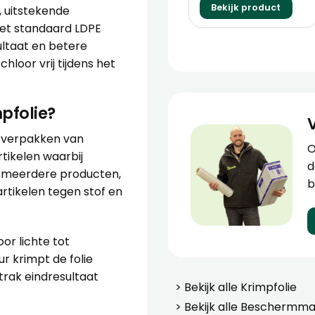
Bekijk product
, uitstekende
met standaard LDPE
ultaat en betere
loor vrij tijdens het
pfolie?
t verpakken van
O
rtikelen waarbij
d
an meerdere producten,
b
tikelen tegen stof en
oor lichte tot
r krimpt de folie
strak eindresultaat
> Bekijk alle
Krimpfolie
> Bekijk alle
Beschermmat