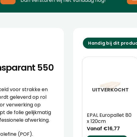
Dan versturen wij het vandaag nog!
Handig bij dit produ
ansparant 550
keld voor strakke en
UITVERKOCHT
rdt geleverd op rol
oor verwerking op
t de folie gelijkmatig
EPAL Europallet 80
essionele afwerking.
x 120cm
Vanaf €16,77
olefine (POF).