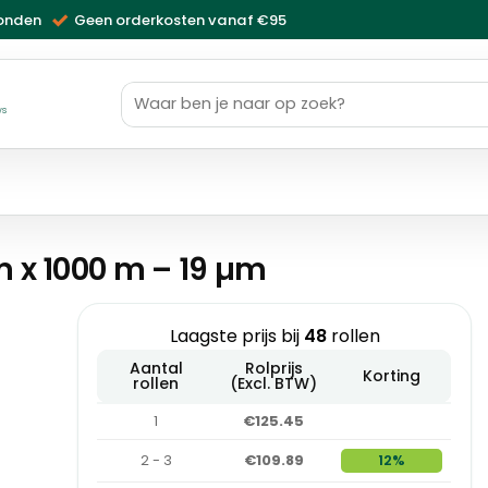
zonden
Geen orderkosten vanaf €95
Zoeken
naar:
ws
m x 1000 m – 19 µm
Laagste prijs bij
48
rollen
Aantal
Rolprijs
Korting
rollen
(Excl. BTW)
1
€125.45
2 - 3
€109.89
12%