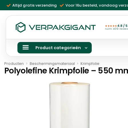
Ga
Altijd gratis verzending
Voor 16u besteld, vandaag ver
naar
inhoud
4.8 / 5
★★★★★
ruim 409 revie
Product categorieën
Producten
>
Beschermingsmateriaal
>
Krimpfolie
Polyolefine Krimpfolie – 550 m