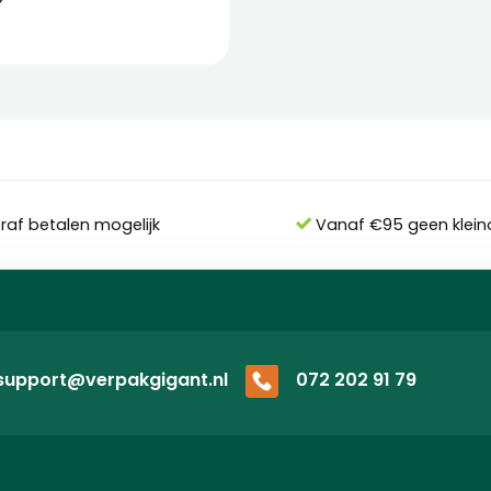
eraf betalen mogelijk
Vanaf €95 geen klein
support@verpakgigant.nl
072 202 91 79