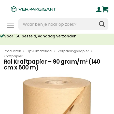
Ga
naar
inhoud
Zoeken
naar:
Voor 16u besteld, vandaag verzonden
Geen orderkosten vanaf €95
Producten
>
Opvulmateriaal
>
Verpakkingspapier
>
Kraftpapier
Rol Kraftpapier – 90 gram/m² (140
cm x 500 m)