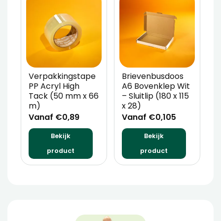
Verpakkingstape
Brievenbusdoos
A
PP Acryl High
A6 Bovenklep Wit
(
Tack (50 mm x 66
– Sluitlip (180 x 115
x
m)
x 28)
E
Vanaf €0,89
Vanaf €0,105
V
Bekijk
Bekijk
product
product