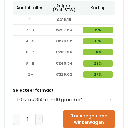
Rolprijs
Aantal rollen
Korting
(Excl. BTW)
1
€315.15
2 - 3
€297.63
6%
4 - 5
€279.92
11%
6 - 7
€263.94
16%
8 - 11
€245.34
22%
12 +
€229.02
27%
Selecteer formaat
Toevoegen aan
Rol Kraftpapier - 90 gram/m² (140 cm x 500 m) aanta
winkelwagen