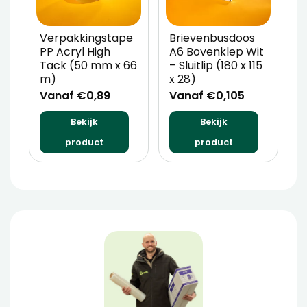
Verpakkingstape
Brievenbusdoos
A
PP Acryl High
A6 Bovenklep Wit
(
Tack (50 mm x 66
– Sluitlip (180 x 115
x
m)
x 28)
E
Vanaf €0,89
Vanaf €0,105
V
Bekijk
Bekijk
product
product