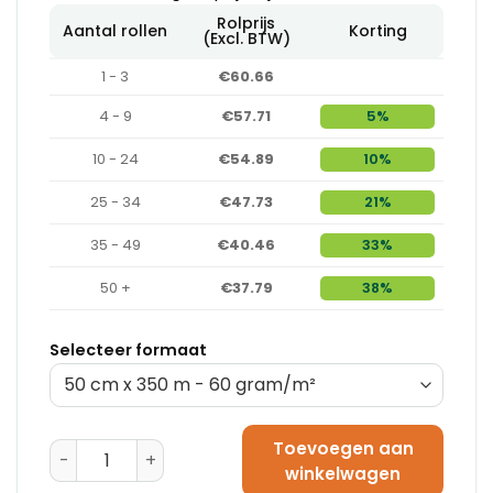
Rolprijs
Aantal rollen
Korting
(Excl. BTW)
1 - 3
€60.66
4 - 9
€57.71
5%
10 - 24
€54.89
10%
25 - 34
€47.73
21%
35 - 49
€40.46
33%
50 +
€37.79
38%
Selecteer formaat
Toevoegen aan
Rol Kraftpapier Wit - 40 gram/m² (50 cm x 490 m) aa
winkelwagen