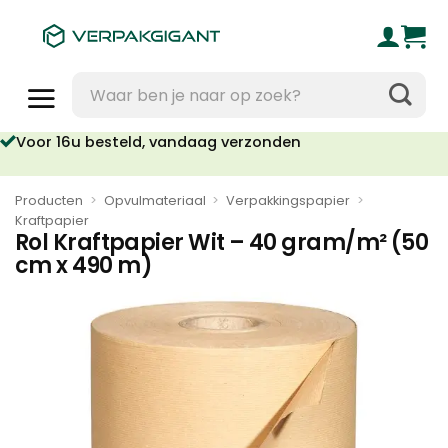
Ga
naar
inhoud
Zoeken
naar:
Voor 16u besteld, vandaag verzonden
Geen orderkosten vanaf €95
Producten
>
Opvulmateriaal
>
Verpakkingspapier
>
Kraftpapier
Rol Kraftpapier Wit – 40 gram/m² (50
cm x 490 m)