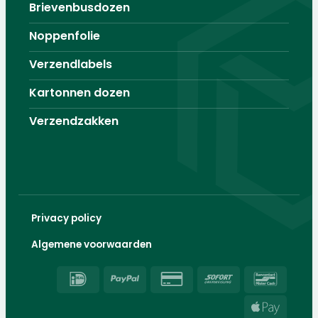
Brievenbusdozen
Noppenfolie
Verzendlabels
Kartonnen dozen
Verzendzakken
Privacy policy
Algemene voorwaarden
IDeal
PayPal
Credit
Sofort
Banco
Card
Apple
2