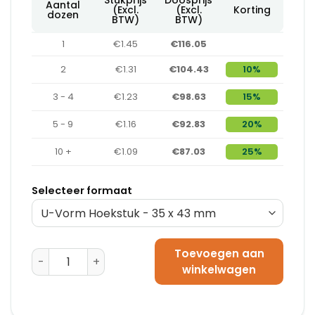
Aantal
(Excl.
(Excl.
Korting
dozen
BTW)
BTW)
1
€1.45
€116.05
2
€1.31
€104.43
10%
3 - 4
€1.23
€98.63
15%
5 - 9
€1.16
€92.83
20%
10 +
€1.09
€87.03
25%
Selecteer formaat
Toevoegen aan
Schuimprofiel U-Vorm (35-45 mm x 200 cm) aantal
winkelwagen