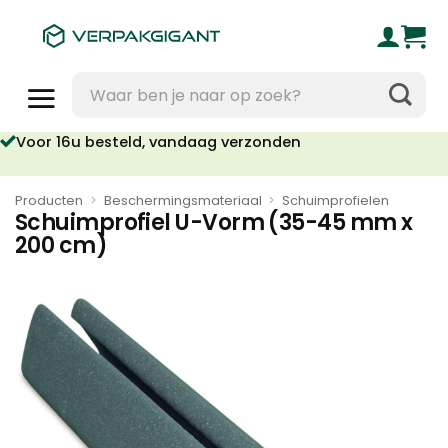
Ga
naar
inhoud
Zoeken
naar:
Voor 16u besteld, vandaag verzonden
Producten
>
Beschermingsmateriaal
>
Schuimprofielen
Schuimprofiel U-Vorm (35-45 mm x
200 cm)