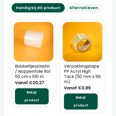
Handig bij dit product
Alternatieven
Bubbeltjesplastic
Verpakkingstape
W
/ Noppenfolie Rol
PP Acryl High
5
50 cm x 100 m
Tack (50 mm x 66
V
m)
Vanaf €20,27
Vanaf €0,89
Bekijk
Bekijk
product
product