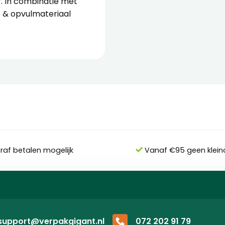
f
. In combinatie met
e
&
opvulmateriaal
eraf betalen mogelijk
Vanaf €95 geen klein
support@verpakgigant.nl
072 202 91 79