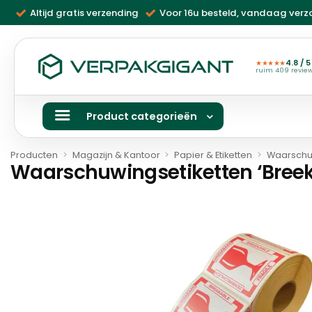
Ga
Altijd gratis verzending
Voor 16u besteld, vandaag ver
naar
inhoud
4.8 / 5
★★★★★
ruim 409 revie
Product categorieën
Producten
>
Magazijn & Kantoor
>
Papier & Etiketten
>
Waarschu
Waarschuwingsetiketten ‘Bree