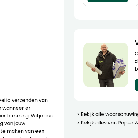
O
d
b
eilig verzenden van
de wanneer er
> Bekijk alle
waarschuwing
estemming. Wil je dus
> Bekijk alles van
Papier &
ng van jouw
k te maken van een