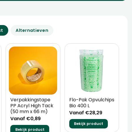
ct
Alternatieven
Verpakkingstape
Flo-Pak Opvulchips
L
PP Acryl High Tack
Bio 400 L
D
(50 mm x 66 m)
U
Vanaf €28,29
Vanaf €0,89
V
Bekijk product
Bekijk product