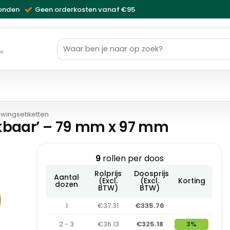
zonden
Geen orderkosten vanaf €95
Zoeken
naar:
ws
wingsetiketten
kbaar’ – 79 mm x 97 mm
9
rollen per doos
Rolprijs
Doosprijs
Aantal
(Excl.
(Excl.
Korting
dozen
BTW)
BTW)
1
€37.31
€335.76
2 - 3
€36.13
€325.18
3%