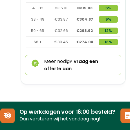
4 - 32
€35.01
€315.08
6%
33 - 49
€33.87
€304.87
9%
50 - 65
€32.66
€293.92
12%
66 +
€30.45
€274.08
18%
Meer nodig?
Vraag een
offerte aan
Op werkdagen voor 16:00 besteld?
Dan versturen wij het vandaag nog!