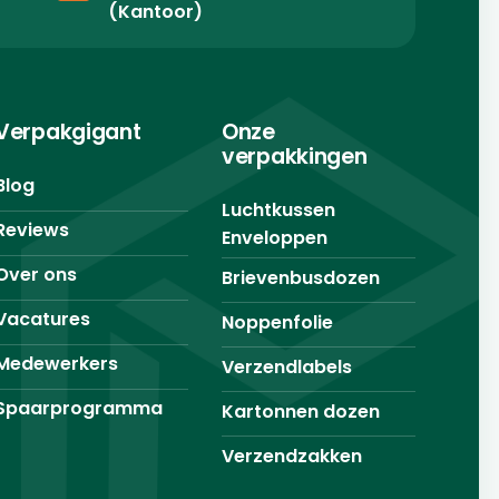
(Kantoor)
Verpakgigant
Onze
verpakkingen
Blog
Luchtkussen
Reviews
Enveloppen
Over ons
Brievenbusdozen
Vacatures
Noppenfolie
Medewerkers
Verzendlabels
Spaarprogramma
Kartonnen dozen
Verzendzakken