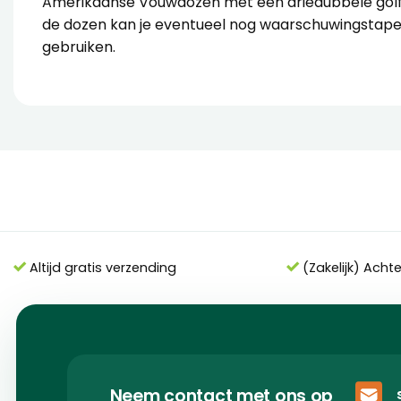
Amerikaanse Vouwdozen met een driedubbele gol
de dozen kan je eventueel nog
waarschuwingstap
gebruiken.
Altijd gratis verzending
(Zakelijk) Acht
Neem contact met ons op