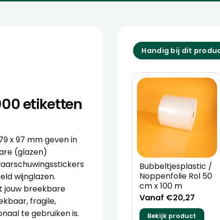
Handig bij dit produ
00 etiketten
79 x 97 mm geven in
are (glazen)
waarschuwingsstickers
Bubbeltjesplastic /
Noppenfolie Rol 50
eld wijnglazen.
cm x 100 m
t jouw breekbare
Vanaf €20,27
kbaar, fragile,
naal te gebruiken is.
Bekijk product