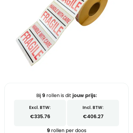
Bij
9
rollen is dit
jouw prijs:
Excl. BTW:
Incl. BTW:
€
335.76
€
406.27
9
rollen per doos