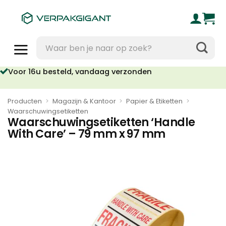
Ga
naar
inhoud
Zoeken
naar:
Voor 16u besteld, vandaag verzonden
Producten
>
Magazijn & Kantoor
>
Papier & Etiketten
>
Waarschuwingsetiketten
Waarschuwingsetiketten ‘Handle
With Care’ – 79 mm x 97 mm