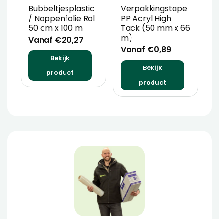
Bubbeltjesplastic
Verpakkingstape
F
/ Noppenfolie Rol
PP Acryl High
O
50 cm x 100 m
Tack (50 mm x 66
4
m)
Vanaf €20,27
V
Vanaf €0,89
Bekijk
Bekijk
product
product