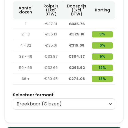
Rolprijs
Doosprijs
Aantal
(Excl.
(Excl.
Korting
dozen
BTW)
BTW)
1
€37.31
€335.76
2 - 3
€36.13
€325.18
3%
4 - 32
€35.01
€315.08
6%
33 - 49
€33.87
€304.87
9%
50 - 65
€32.66
€293.92
12%
66 +
€30.45
€274.08
18%
Selecteer formaat