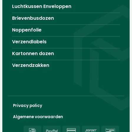
Luchtkussen Enveloppen
Brievenbusdozen
Noppenfolie
Verzendlabels
Kartonnen dozen
Verzendzakken
Privacy policy
Algemene voorwaarden
IDeal
PayPal
Credit
Sofort
Banco