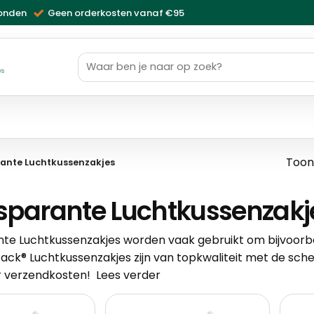
zonden
Geen orderkosten vanaf €95
Zoeken
naar:
ws
Toont
ante Luchtkussenzakjes
sparante Luchtkussenzakj
te Luchtkussenzakjes worden vaak gebruikt om bijvoorbe
Pack® Luchtkussenzakjes zijn van topkwaliteit met de sche
r verzendkosten!
Lees verder