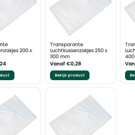
+
+
nte
Transparante
Tra
nzakjes 200 x
Luchtkussenzakjes 250 x
Luc
300 mm
40
,24
Vanaf €0,28
Van
oduct
Bekijk product
Be