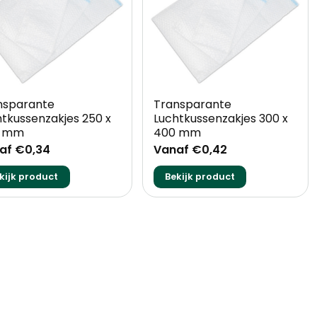
+
nsparante
Transparante
htkussenzakjes 250 x
Luchtkussenzakjes 300 x
0 mm
400 mm
af €0,34
Vanaf €0,42
kijk product
Bekijk product