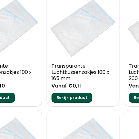
+
+
nte
Transparante
Tra
nzakjes 100 x
Luchtkussenzakjes 100 x
Luch
165 mm
200
10
Vanaf €0,11
Van
oduct
Bekijk product
Be