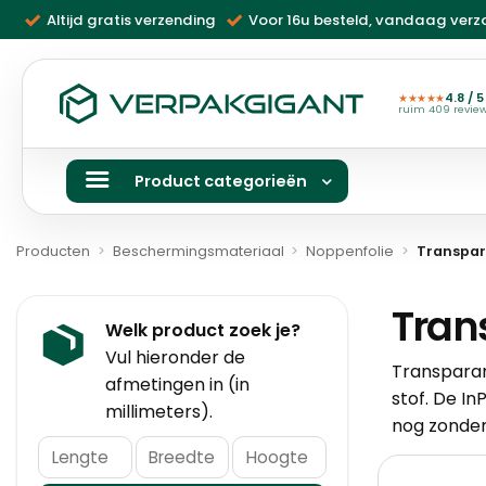
Ga
Altijd gratis verzending
Voor 16u besteld, vandaag ver
naar
inhoud
4.8 / 5
★★★★★
ruim 409 revie
Product categorieën
Producten
>
Beschermingsmateriaal
>
Noppenfolie
>
Transpar
Tran
Welk product zoek je?
Vul hieronder de
Transparan
afmetingen in (in
stof. De In
millimeters).
nog zonde