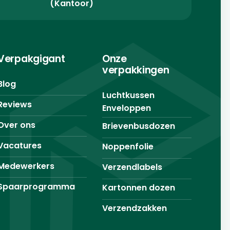
(Kantoor)
Verpakgigant
Onze
verpakkingen
Blog
Luchtkussen
Reviews
Enveloppen
Over ons
Brievenbusdozen
Vacatures
Noppenfolie
Medewerkers
Verzendlabels
Spaarprogramma
Kartonnen dozen
Verzendzakken