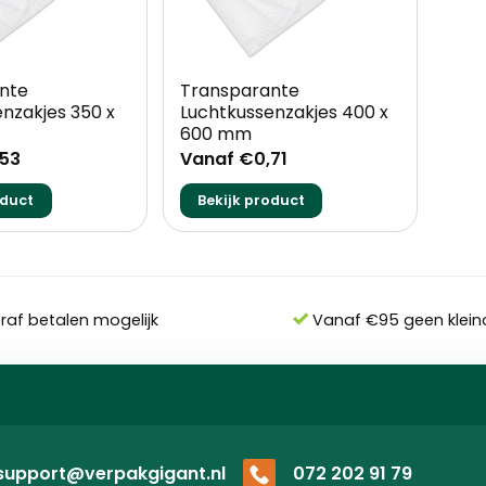
+
nte
Transparante
nzakjes 350 x
Luchtkussenzakjes 400 x
600 mm
,53
Vanaf €0,71
oduct
Bekijk product
eraf betalen mogelijk
Vanaf €95 geen klein
support@verpakgigant.nl
072 202 91 79