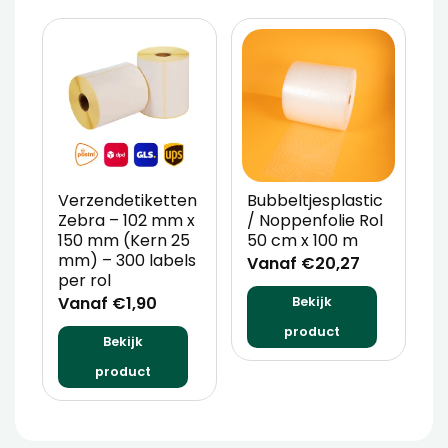
Verzendetiketten
Bubbeltjesplastic
V
Zebra – 102 mm x
/ Noppenfolie Rol
P
150 mm (Kern 25
50 cm x 100 m
T
mm) – 300 labels
m
Vanaf €20,27
per rol
V
Vanaf €1,90
Bekijk
product
Bekijk
product