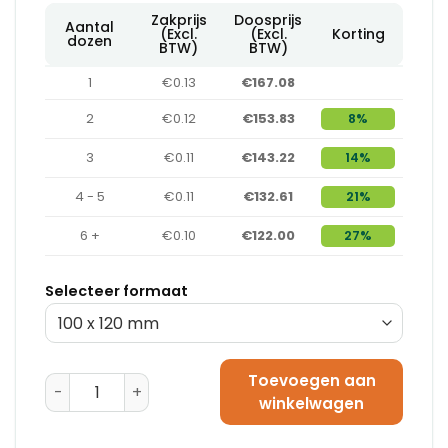
Zakprijs
Doosprijs
Aantal
(Excl.
(Excl.
Korting
dozen
BTW)
BTW)
1
€0.13
€167.08
2
€0.12
€153.83
8%
3
€0.11
€143.22
14%
4 - 5
€0.11
€132.61
21%
6 +
€0.10
€122.00
27%
Selecteer formaat
Toevoegen aan
Transparante Luchtkussenzakjes 100 x 120 mm aanta
winkelwagen