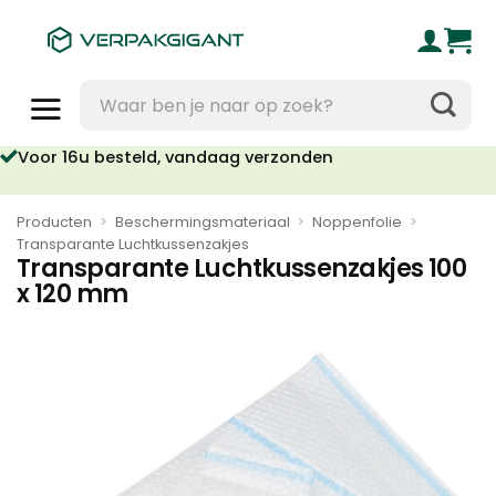
Ga
naar
inhoud
Zoeken
naar:
Voor 16u besteld, vandaag verzonden
Producten
>
Beschermingsmateriaal
>
Noppenfolie
>
Transparante Luchtkussenzakjes
Transparante Luchtkussenzakjes 100
x 120 mm