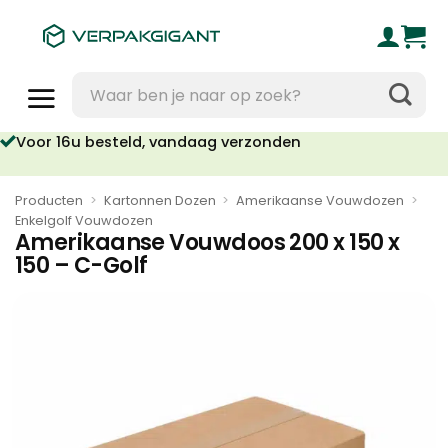
Ga
naar
inhoud
Zoeken
naar:
oor 16u besteld, vandaag verzonden
Geen orderkosten vanaf €95
Producten
>
Kartonnen Dozen
>
Amerikaanse Vouwdozen
>
Enkelgolf Vouwdozen
Amerikaanse Vouwdoos 200 x 150 x
150 – C-Golf