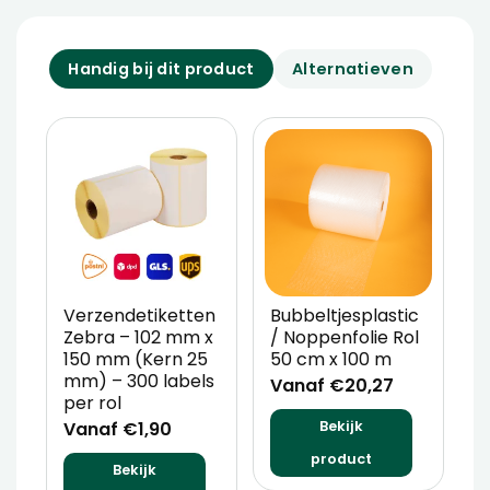
Handig bij dit product
Alternatieven
Verzendetiketten
Bubbeltjesplastic
V
Zebra – 102 mm x
/ Noppenfolie Rol
P
150 mm (Kern 25
50 cm x 100 m
T
mm) – 300 labels
m
Vanaf €20,27
per rol
V
Vanaf €1,90
Bekijk
product
Bekijk