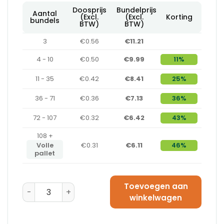
Doosprijs
Bundelprijs
Aantal
(Excl.
(Excl.
Korting
bundels
BTW)
BTW)
3
€0.56
€11.21
4 - 10
€0.50
€9.99
11%
11 - 35
€0.42
€8.41
25%
36 - 71
€0.36
€7.13
36%
72 - 107
€0.32
€6.42
43%
108 +
Volle
€0.31
€6.11
46%
pallet
Toevoegen aan
Amerikaanse Vouwdoos 200 x 150 x 150 - C-Golf aant
winkelwagen