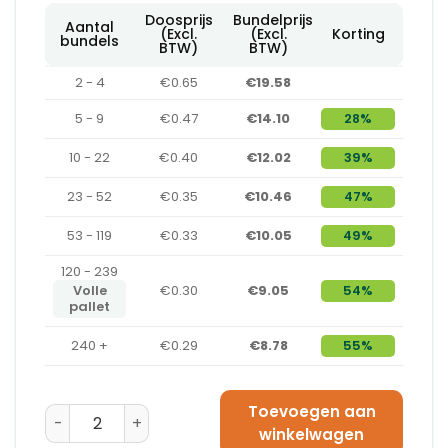
Doosprijs
Bundelprijs
Aantal
(Excl.
(Excl.
Korting
bundels
BTW)
BTW)
2 - 4
€0.65
€19.58
5 - 9
€0.47
€14.10
28%
10 - 22
€0.40
€12.02
39%
23 - 52
€0.35
€10.46
47%
53 - 119
€0.33
€10.05
49%
120 - 239
Volle
€0.30
€9.05
54%
pallet
240 +
€0.29
€8.78
55%
Toevoegen aan
Amerikaanse Vouwdoos 215 x 155 x 85 - B-Golf aantal
winkelwagen