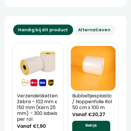
Handig bij dit product
Alternatieven
Verzendetiketten
Bubbeltjesplastic
V
Zebra – 102 mm x
/ Noppenfolie Rol
P
150 mm (Kern 25
50 cm x 100 m
T
mm) – 300 labels
m
Vanaf €20,27
per rol
V
Vanaf €1,90
Bekijk