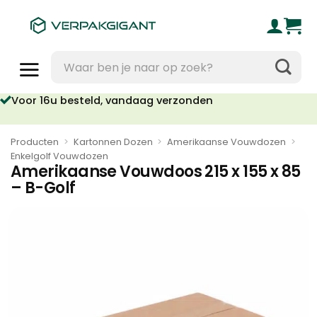
Ga
naar
inhoud
Zoeken
naar:
oor 16u besteld, vandaag verzonden
Geen orderkosten vanaf €95
Producten
>
Kartonnen Dozen
>
Amerikaanse Vouwdozen
>
Enkelgolf Vouwdozen
Amerikaanse Vouwdoos 215 x 155 x 85
– B-Golf