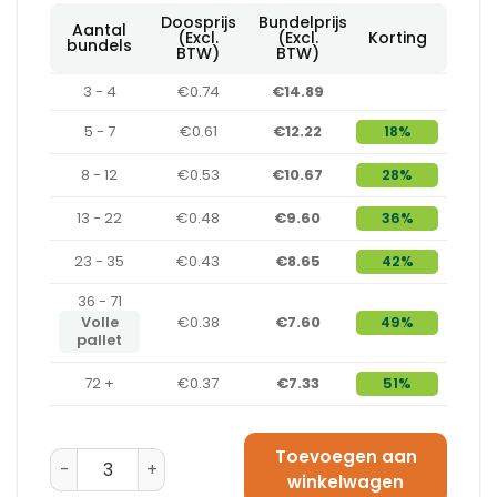
Doosprijs
Bundelprijs
Aantal
(Excl.
(Excl.
Korting
bundels
BTW)
BTW)
3 - 4
€0.74
€14.89
5 - 7
€0.61
€12.22
18%
8 - 12
€0.53
€10.67
28%
13 - 22
€0.48
€9.60
36%
23 - 35
€0.43
€8.65
42%
36 - 71
Volle
€0.38
€7.60
49%
pallet
72 +
€0.37
€7.33
51%
Toevoegen aan
Amerikaanse Vouwdoos 230 x 190 x 120 - C-Golf aant
winkelwagen