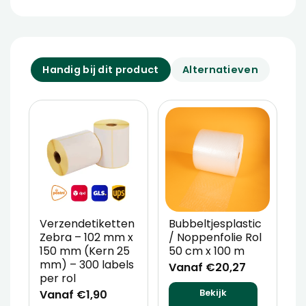
Handig bij dit product
Alternatieven
Verzendetiketten
Bubbeltjesplastic
V
Zebra – 102 mm x
/ Noppenfolie Rol
P
150 mm (Kern 25
50 cm x 100 m
T
mm) – 300 labels
m
Vanaf €20,27
per rol
V
Vanaf €1,90
Bekijk