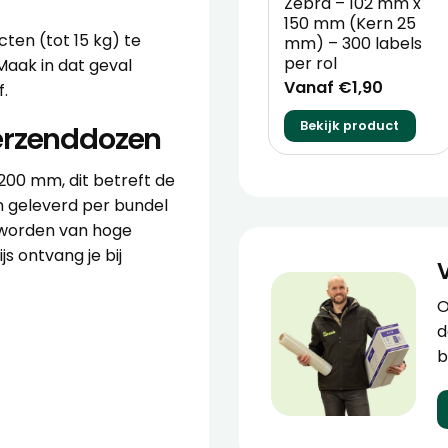
Zebra – 102 mm x
150 mm (Kern 25
ten (tot 15 kg) te
mm) – 300 labels
per rol
Maak in dat geval
Vanaf €1,90
f
.
Bekijk product
erzenddozen
 200 mm, dit betreft de
 geleverd per bundel
d worden van hoge
js ontvang je bij
O
d
b