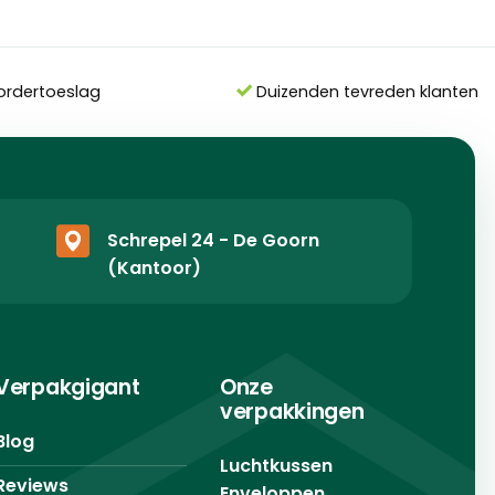
ordertoeslag
Duizenden tevreden klanten
Schrepel 24 - De Goorn
(Kantoor)
Verpakgigant
Onze
verpakkingen
Blog
Luchtkussen
Reviews
Enveloppen