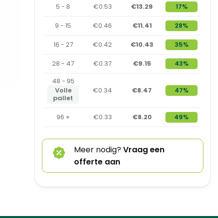
5 - 8
€0.53
€13.29
17%
9 - 15
€0.46
€11.41
28%
16 - 27
€0.42
€10.43
35%
28 - 47
€0.37
€9.15
43%
48 - 95
Volle
€0.34
€8.47
47%
pallet
96 +
€0.33
€8.20
49%
Meer nodig?
Vraag een
offerte aan