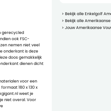
> Bekijk alle
Enkelgolf Am
> Bekijk alle
Amerikaanse
> Jouw
Amerikaanse Vou
n gerecycled
endien ook FSC-
dozen nemen niet veel
e onderkant is deze
deze doos gemakkelijk
onderkant dienen dicht
materialen voor een
 formaat 180 x 130 x
kgigant.nl weet je
je niet overal. Voor
we