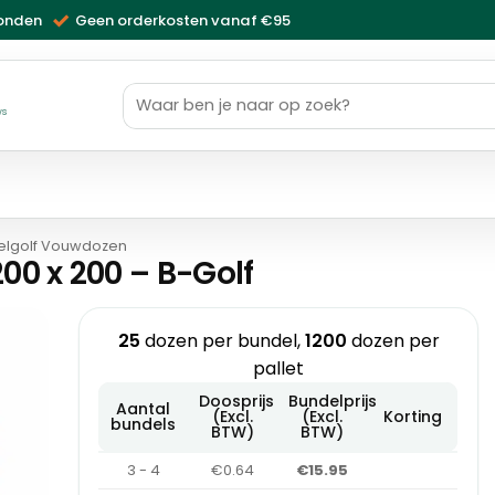
zonden
Geen orderkosten vanaf €95
Zoeken
naar:
ws
elgolf Vouwdozen
0 x 200 – B-Golf
25
dozen per bundel,
1200
dozen per
pallet
Doosprijs
Bundelprijs
Aantal
(Excl.
(Excl.
Korting
bundels
BTW)
BTW)
3 - 4
€0.64
€15.95