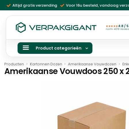
Ga
Altijd gratis verzending
Voor 16u besteld, vandaag ver
naar
inhoud
4.8 / 5
★★★★★
ruim 409 revie
Product categorieën
Producten
>
Kartonnen Dozen
>
Amerikaanse Vouwdozen
>
Enk
Amerikaanse Vouwdoos 250 x 20