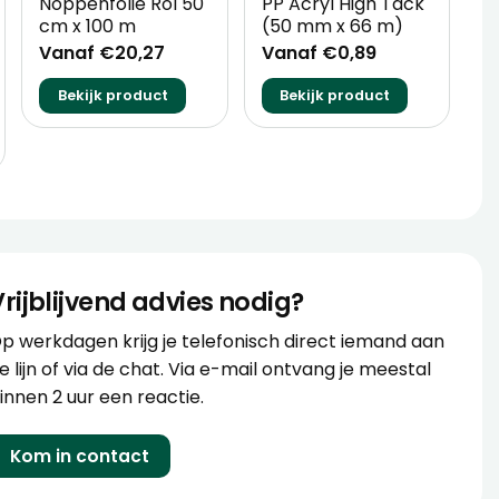
Noppenfolie Rol 50
PP Acryl High Tack
5
cm x 100 m
(50 mm x 66 m)
V
Vanaf €20,27
Vanaf €0,89
Bekijk product
Bekijk product
Vrijblijvend advies nodig?
p werkdagen krijg je telefonisch direct iemand aan
e lijn of via de chat. Via e-mail ontvang je meestal
innen 2 uur een reactie.
Kom in contact