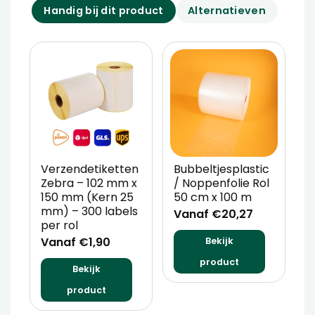
Handig bij dit product
Alternatieven
Verzendetiketten
Bubbeltjesplastic
V
Zebra – 102 mm x
/ Noppenfolie Rol
P
150 mm (Kern 25
50 cm x 100 m
T
mm) – 300 labels
m
Vanaf €20,27
per rol
V
Vanaf €1,90
Bekijk
product
Bekijk
product