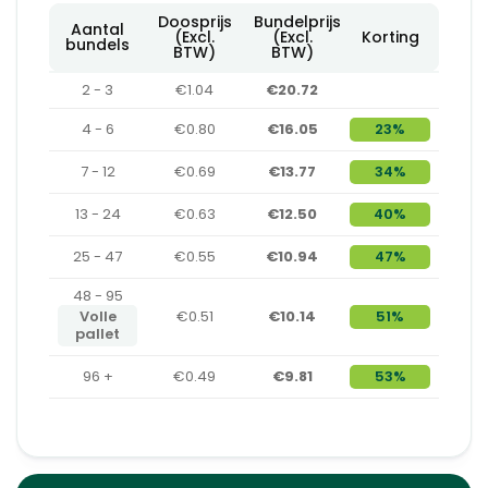
Doosprijs
Bundelprijs
Aantal
(Excl.
(Excl.
Korting
bundels
BTW)
BTW)
2 - 3
€1.04
€20.72
4 - 6
€0.80
€16.05
23%
7 - 12
€0.69
€13.77
34%
13 - 24
€0.63
€12.50
40%
25 - 47
€0.55
€10.94
47%
48 - 95
Volle
€0.51
€10.14
51%
pallet
96 +
€0.49
€9.81
53%