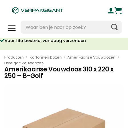
Ga
naar
inhoud
Zoeken
naar:
Voor 16u besteld, vandaag verzonden
Geen orderkosten vanaf €95
Producten
>
Kartonnen Dozen
>
Amerikaanse Vouwdozen
>
Enkelgolf Vouwdozen
Amerikaanse Vouwdoos 310 x 220 x
250 – B-Golf