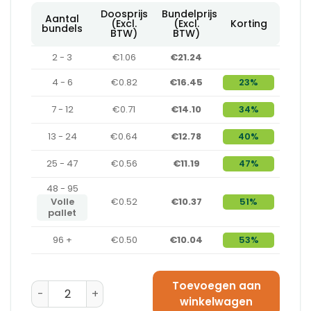
Doosprijs
Bundelprijs
Aantal
(Excl.
(Excl.
Korting
bundels
BTW)
BTW)
2 - 3
€1.06
€21.24
4 - 6
€0.82
€16.45
23%
7 - 12
€0.71
€14.10
34%
13 - 24
€0.64
€12.78
40%
25 - 47
€0.56
€11.19
47%
48 - 95
Volle
€0.52
€10.37
51%
pallet
96 +
€0.50
€10.04
53%
Toevoegen aan
Amerikaanse Vouwdoos 310 x 220 x 300 - C-Golf aant
winkelwagen