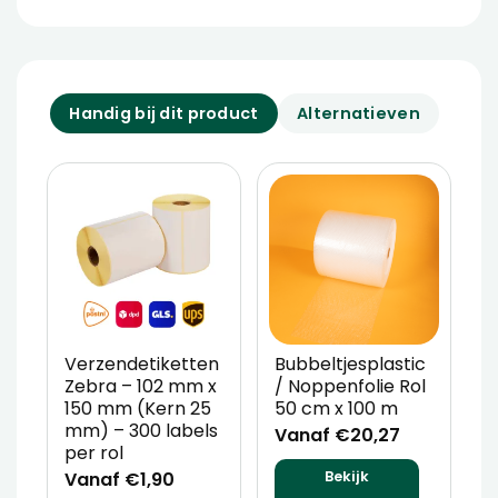
Handig bij dit product
Alternatieven
Verzendetiketten
Bubbeltjesplastic
V
Zebra – 102 mm x
/ Noppenfolie Rol
P
150 mm (Kern 25
50 cm x 100 m
T
mm) – 300 labels
m
Vanaf €20,27
per rol
V
Vanaf €1,90
Bekijk