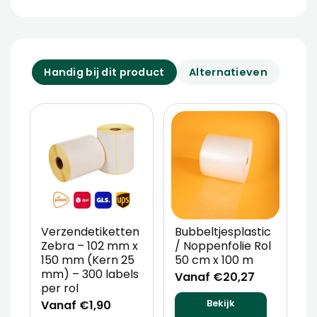
Handig bij dit product
Alternatieven
Verzendetiketten
Bubbeltjesplastic
V
Zebra – 102 mm x
/ Noppenfolie Rol
P
150 mm (Kern 25
50 cm x 100 m
T
mm) – 300 labels
m
Vanaf €20,27
per rol
V
Vanaf €1,90
Bekijk