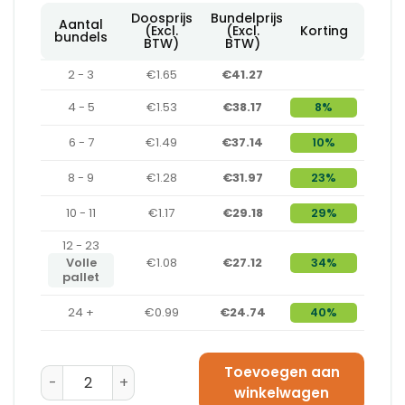
Doosprijs
Bundelprijs
Aantal
(Excl.
(Excl.
Korting
bundels
BTW)
BTW)
2 - 3
€1.65
€41.27
4 - 5
€1.53
€38.17
8%
6 - 7
€1.49
€37.14
10%
8 - 9
€1.28
€31.97
23%
10 - 11
€1.17
€29.18
29%
12 - 23
Volle
€1.08
€27.12
34%
pallet
24 +
€0.99
€24.74
40%
Toevoegen aan
Amerikaanse Vouwdoos 430 x 400 x 300 - B-Golf aan
winkelwagen