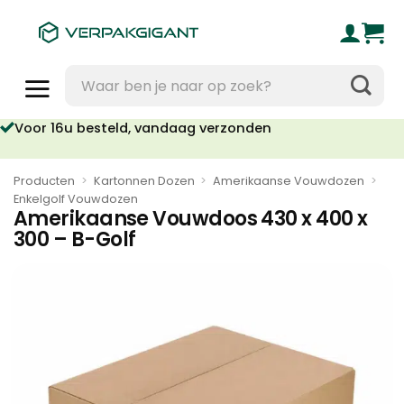
Ga
naar
inhoud
Zoeken
naar:
Voor 16u besteld, vandaag verzonden
Geen orderkosten vanaf €95
Producten
>
Kartonnen Dozen
>
Amerikaanse Vouwdozen
>
Enkelgolf Vouwdozen
Amerikaanse Vouwdoos 430 x 400 x
300 – B-Golf