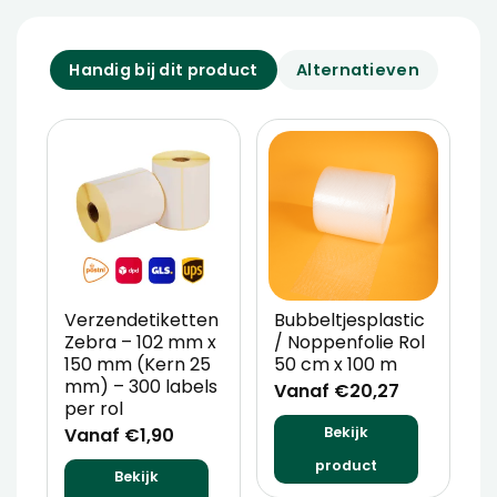
Handig bij dit product
Alternatieven
Verzendetiketten
Bubbeltjesplastic
V
Zebra – 102 mm x
/ Noppenfolie Rol
P
150 mm (Kern 25
50 cm x 100 m
T
mm) – 300 labels
m
Vanaf €20,27
per rol
V
Vanaf €1,90
Bekijk
product
Bekijk