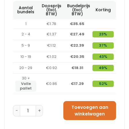
Doosprijs
Bundelprijs
Aantal
(Excl.
(Excl.
Korting
bundels
BTW)
BTW)
1
€1.78
€35.65
2 - 4
€1.37
€27.49
23%
5 - 9
€1.12
€22.39
37%
10 - 19
€1.02
€20.35
43%
20 - 29
€0.92
€18.31
49%
30 +
Volle
€0.86
€17.29
52%
pallet
Toevoegen aan
Amerikaanse Vouwdoos 600 x 400 x 100 - B-Golf aant
winkelwagen