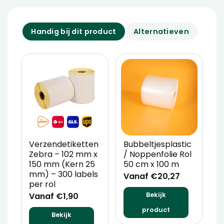
Handig bij dit product
Alternatieven
Verzendetiketten
Bubbeltjesplastic
V
Zebra – 102 mm x
/ Noppenfolie Rol
P
150 mm (Kern 25
50 cm x 100 m
T
mm) – 300 labels
m
Vanaf €20,27
per rol
V
Vanaf €1,90
Bekijk
product
Bekijk