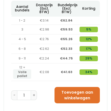
Doosprijs
Bundelprijs
Aantal
(Excl.
(Excl.
Korting
bundels
BTW)
BTW)
1 - 2
€3.14
€62.84
3
€2.98
€59.53
5%
4 - 5
€2.76
€55.26
12%
6 - 8
€2.62
€52.33
17%
9 - 11
€2.24
€44.75
29%
12 +
Volle
€2.08
€41.63
34%
pallet
Toevoegen aan
Amerikaanse Vouwdoos 600 x 500 x 400 - C-Golf aan
winkelwagen