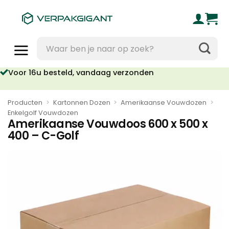
Ga
naar
inhoud
Zoeken
naar:
oor 16u besteld, vandaag verzonden
Geen orderkosten vanaf €95
Producten
>
Kartonnen Dozen
>
Amerikaanse Vouwdozen
>
Enkelgolf Vouwdozen
Amerikaanse Vouwdoos 600 x 500 x
400 – C-Golf