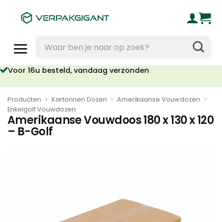
Ga
naar
inhoud
Zoeken
naar:
oor 16u besteld, vandaag verzonden
Geen orderkosten vanaf €95
Producten
>
Kartonnen Dozen
>
Amerikaanse Vouwdozen
>
Enkelgolf Vouwdozen
Amerikaanse Vouwdoos 180 x 130 x 120
– B-Golf