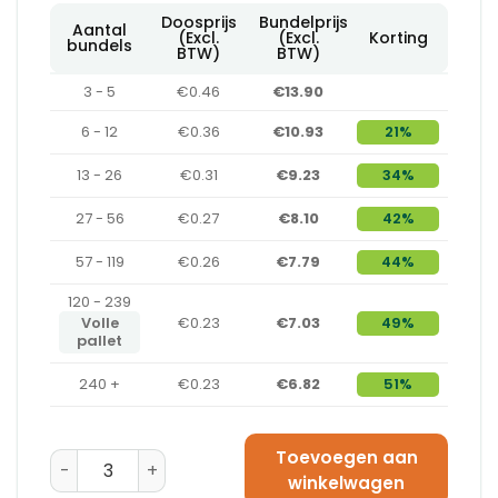
Doosprijs
Bundelprijs
Aantal
(Excl.
(Excl.
Korting
bundels
BTW)
BTW)
3 - 5
€0.46
€13.90
6 - 12
€0.36
€10.93
21%
13 - 26
€0.31
€9.23
34%
27 - 56
€0.27
€8.10
42%
57 - 119
€0.26
€7.79
44%
120 - 239
Volle
€0.23
€7.03
49%
pallet
240 +
€0.23
€6.82
51%
Toevoegen aan
Amerikaanse Vouwdoos 180 x 130 x 120 - B-Golf aanta
winkelwagen