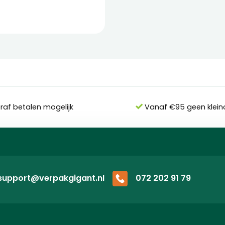
eraf betalen mogelijk
Vanaf €95 geen klein
support@verpakgigant.nl
072 202 91 79