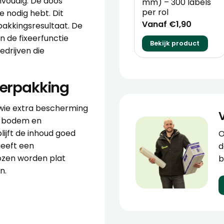
voudig. De doos
mm) – 300 labels
per rol
 nodig hebt. Dit
Vanaf €1,90
rpakkingsresultaat. De
 de fixeerfunctie
Bekijk product
drijven die
verpakking
 wie extra bescherming
de bodem en
lijft de inhoud goed
O
geeft een
d
dozen worden plat
b
n.