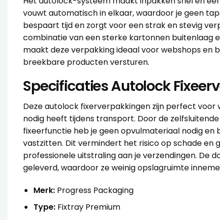
Het autolock-systeem maakt inpakken snel en een
vouwt automatisch in elkaar, waardoor je geen tape
bespaart tijd en zorgt voor een strak en stevig ve
combinatie van een sterke kartonnen buitenlaag en
maakt deze verpakking ideaal voor webshops en be
breekbare producten versturen.
Specificaties Autolock Fixeer
Deze autolock fixerverpakkingen zijn perfect voor
nodig heeft tijdens transport. Door de zelfsluiten
fixeerfunctie heb je geen opvulmateriaal nodig en b
vastzitten. Dit vermindert het risico op schade en 
professionele uitstraling aan je verzendingen. De 
geleverd, waardoor ze weinig opslagruimte inneme
Merk:
Progress Packaging
Type:
Fixtray Premium