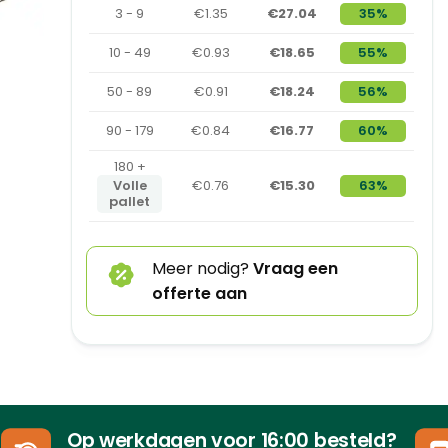
3 - 9
€1.35
€27.04
35%
10 - 49
€0.93
€18.65
55%
50 - 89
€0.91
€18.24
56%
90 - 179
€0.84
€16.77
60%
180 +
Volle
€0.76
€15.30
63%
pallet
Meer nodig?
Vraag een
offerte aan
Op werkdagen voor 16:00 besteld?