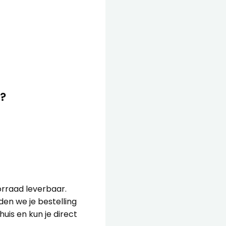
?
en een ruime voorraad.
erpakkingen op tijd in
kingsmaterialen, zodat
dig? Ons team helpt je
 jouw producten.
orraad leverbaar.
en we je bestelling
huis en kun je direct