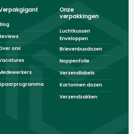
Verpakgigant
Onze
verpakkingen
Blog
Luchtkussen
Reviews
Enveloppen
Over ons
Brievenbusdozen
Vacatures
Noppenfolie
Medewerkers
Verzendlabels
Spaarprogramma
Kartonnen dozen
Verzendzakken