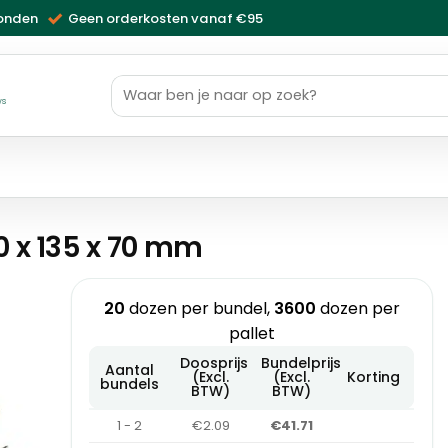
zonden
Geen orderkosten vanaf €95
Zoeken
naar:
ws
0 x 135 x 70 mm
20
dozen per bundel,
3600
dozen per
pallet
Doosprijs
Bundelprijs
Aantal
(Excl.
(Excl.
Korting
bundels
BTW)
BTW)
1 - 2
€2.09
€41.71