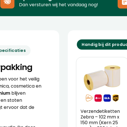
Dan versturen wij het vandaag nog!
Handig bij dit produ
pecificaties
rpakking
en voor het veilig
nica, cosmetica en
emium
blijven
 en stoten
t ervoor dat de
Verzendetiketten
.
Zebra – 102 mm x
150 mm (Kern 25