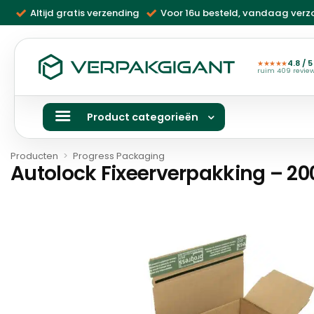
Ga
Altijd gratis verzending
Voor 16u besteld, vandaag ver
naar
inhoud
4.8 / 5
★★★★★
ruim 409 revie
Product categorieën
Producten
>
Progress Packaging
Autolock Fixeerverpakking – 20