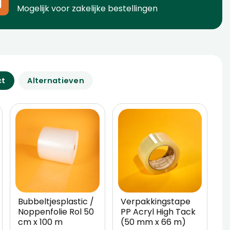
Mogelijk voor zakelijke bestellingen
ct
Alternatieven
Bubbeltjesplastic /
Verpakkingstape
W
Noppenfolie Rol 50
PP Acryl High Tack
5
cm x 100 m
(50 mm x 66 m)
V