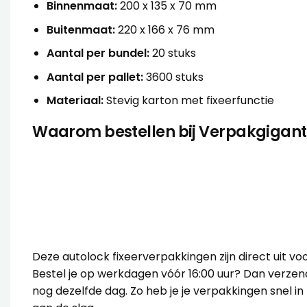
Binnenmaat:
200 x 135 x 70 mm
Buitenmaat:
220 x 166 x 76 mm
Aantal per bundel:
20 stuks
Aantal per pallet:
3600 stuks
Materiaal:
Stevig karton met fixeerfunctie
Waarom bestellen bij Verpakgigant
Bij Verpakgigant profiteer je van scherpe prijzen 
Dankzij onze snelle levering heb je altijd de juiste v
huis. Wij bieden een breed assortiment aan verpak
je altijd een passende keuze hebt. Heb je advies no
graag bij het vinden van de beste verpakking voor
Deze autolock fixeerverpakkingen zijn direct uit vo
Bestel je op werkdagen vóór 16:00 uur? Dan verzend
nog dezelfde dag. Zo heb je je verpakkingen snel in 