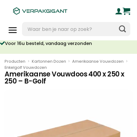
Ga
naar
inhoud
Zoeken
naar:
oor 16u besteld, vandaag verzonden
Geen orderkosten vanaf €95
Producten
>
Kartonnen Dozen
>
Amerikaanse Vouwdozen
>
Enkelgolf Vouwdozen
Amerikaanse Vouwdoos 400 x 250 x
250 – B-Golf