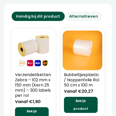
Handig bij dit product
Alternatieven
Verzendetiketten
Bubbeltjesplastic
V
Zebra – 102 mm x
/ Noppenfolie Rol
P
150 mm (Kern 25
50 cm x 100 m
T
mm) – 300 labels
m
Vanaf €20,27
per rol
V
Vanaf €1,90
Bekijk
product
Bekijk