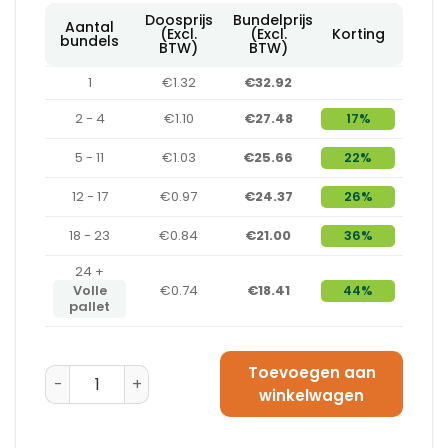
Doosprijs
Bundelprijs
Aantal
(Excl.
(Excl.
Korting
bundels
BTW)
BTW)
1
€1.32
€32.92
2 - 4
€1.10
€27.48
17%
5 - 11
€1.03
€25.66
22%
12 - 17
€0.97
€24.37
26%
18 - 23
€0.84
€21.00
36%
24 +
Volle
€0.74
€18.41
44%
pallet
Toevoegen aan
Amerikaanse Vouwdoos 400 x 250 x 250 - B-Golf aant
winkelwagen