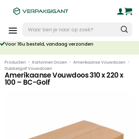
Ga
naar
inhoud
Zoeken
naar:
Voor 16u besteld, vandaag verzonden
Geen orderkosten vanaf €95
Producten
>
Kartonnen Dozen
>
Amerikaanse Vouwdozen
>
Dubbelgolf Vouwdozen
Amerikaanse Vouwdoos 310 x 220 x
100 – BC-Golf