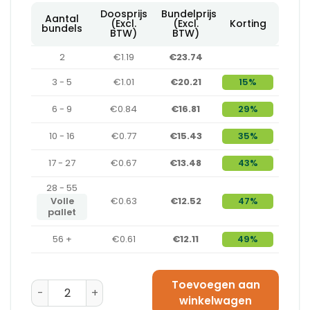
Doosprijs
Bundelprijs
Aantal
(Excl.
(Excl.
Korting
bundels
BTW)
BTW)
2
€1.19
€23.74
3 - 5
€1.01
€20.21
15%
6 - 9
€0.84
€16.81
29%
10 - 16
€0.77
€15.43
35%
17 - 27
€0.67
€13.48
43%
28 - 55
Volle
€0.63
€12.52
47%
pallet
56 +
€0.61
€12.11
49%
Toevoegen aan
Amerikaanse Vouwdoos 310 x 220 x 100 - BC-Golf aan
winkelwagen