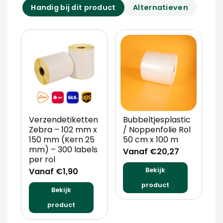
Handig bij dit product
Alternatieven
Verzendetiketten
Bubbeltjesplastic
V
Zebra – 102 mm x
/ Noppenfolie Rol
P
150 mm (Kern 25
50 cm x 100 m
T
mm) – 300 labels
m
Vanaf €20,27
per rol
V
Vanaf €1,90
Bekijk
product
Bekijk
product