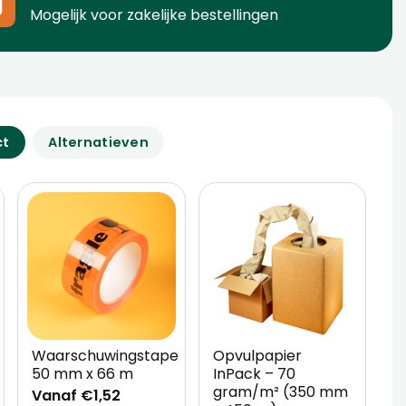
Mogelijk voor zakelijke bestellingen
ct
Alternatieven
Waarschuwingstape
Opvulpapier
T
50 mm x 66 m
InPack – 70
D
gram/m² (350 mm
Vanaf €1,52
V