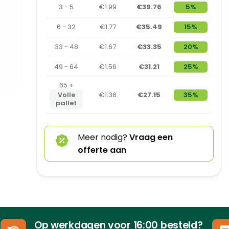
3 - 5
€1.99
€39.76
5%
6 - 32
€1.77
€35.49
15%
33 - 48
€1.67
€33.35
20%
49 - 64
€1.56
€31.21
25%
65 +
Volle
€1.36
€27.15
35%
pallet
Meer nodig?
Vraag een
offerte aan
Op werkdagen voor 16:00 besteld?