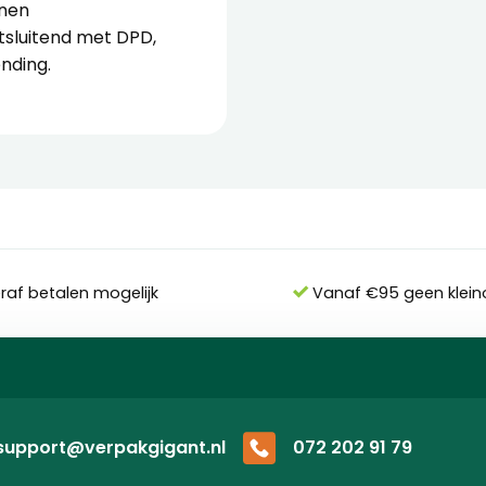
enen
tsluitend met DPD,
ending.
eraf betalen mogelijk
Vanaf €95 geen klein
support@verpakgigant.nl
072 202 91 79