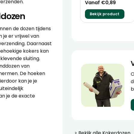
verzenden.
Vanaf €0,89
ddozen
Bekijk product
nnen de dozen tijdens
je er vrijwel van
e verzending. Daarnaast
riehoekige kokers kan
fklevende sluiting.
enddozen van
schermen. De hoeken
O
erdoor kan je je
d
teindelijk
b
n je de exacte
> Bekijk alle
Kokerdozen