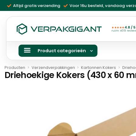
Ga
Altijd gratis verzending
Voor 16u besteld, vandaag ver
naar
inhoud
4.8 / 5
★★★★★
ruim 409 revie
Product categorieën
Producten
>
Verzendverpakkingen
>
Kartonnen Kokers
>
Drieho
Driehoekige Kokers (430 x 60 