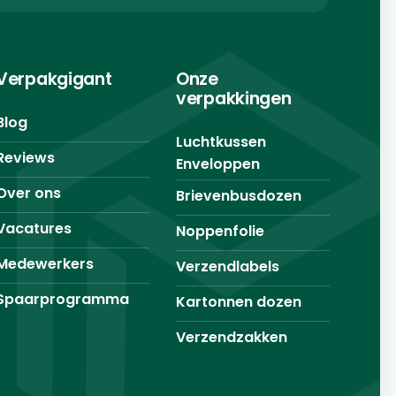
Verpakgigant
Onze
verpakkingen
Blog
Luchtkussen
Reviews
Enveloppen
Over ons
Brievenbusdozen
Vacatures
Noppenfolie
Medewerkers
Verzendlabels
Spaarprogramma
Kartonnen dozen
Verzendzakken