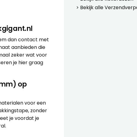
> Bekijk alle
Verzendverp
gigant.nl
eem dan contact met
rmaat aanbieden die
maal zeker wat voor
seren
je hier graag
0 mm) op
materialen voor een
pakkingstape, zonder
eet je voordat je
al.