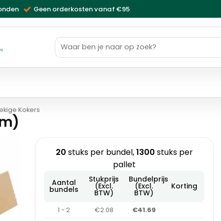
zonden
Geen orderkosten vanaf €95
Zoeken
naar:
ws
ekige Kokers
mm)
20
stuks per bundel,
1300
stuks per
pallet
Stukprijs
Bundelprijs
Aantal
(Excl.
(Excl.
Korting
bundels
BTW)
BTW)
1 - 2
€2.08
€41.69