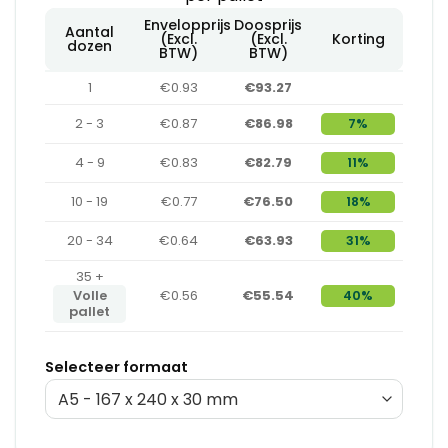
Envelopprijs
Doosprijs
Aantal
(Excl.
(Excl.
Korting
dozen
BTW)
BTW)
1
€0.93
€93.27
2 - 3
€0.87
€86.98
7%
4 - 9
€0.83
€82.79
11%
10 - 19
€0.77
€76.50
18%
20 - 34
€0.64
€63.93
31%
35 +
Volle
€0.56
€55.54
40%
pallet
Selecteer formaat