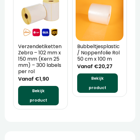
Verzendetiketten
Bubbeltjesplastic
V
Zebra – 102 mm x
/ Noppenfolie Rol
P
150 mm (Kern 25
50 cm x 100 m
T
mm) – 300 labels
m
Vanaf €20,27
per rol
V
Vanaf €1,90
Bekijk
product
Bekijk
product