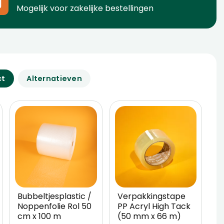
Mogelijk voor zakelijke bestellingen
ct
Alternatieven
Bubbeltjesplastic /
Verpakkingstape
W
Noppenfolie Rol 50
PP Acryl High Tack
5
cm x 100 m
(50 mm x 66 m)
V