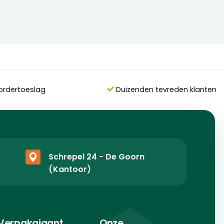
ordertoeslag
Duizenden tevreden klanten
Schrepel 24 - De Goorn
(Kantoor)
Verpakgigant
Onze