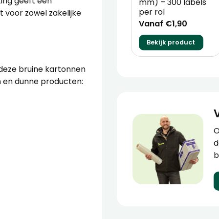
king geeft een
mm) – 300 labels
per rol
t voor zowel zakelijke
Vanaf €1,90
Bekijk product
deze bruine kartonnen
 en dunne producten:
O
d
b