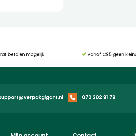
eraf betalen mogelijk
Vanaf €95 geen klein
support@verpakgigant.nl
072 202 91 79
Mijn account
Contact