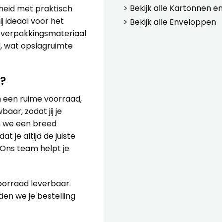
> Bekijk alle
Kartonnen e
heid met praktisch
j ideaal voor het
> Bekijk alle
Enveloppen
l verpakkingsmateriaal
, wat opslagruimte
?
en een ruime voorraad,
aar, zodat jij je
en we een breed
 je altijd de juiste
? Ons team helpt je
oorraad leverbaar.
en we je bestelling