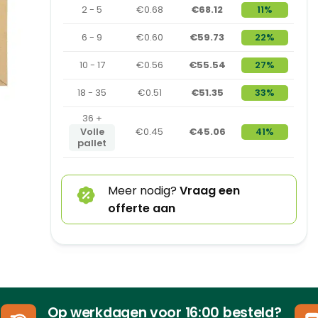
2 - 5
€0.68
€68.12
11%
6 - 9
€0.60
€59.73
22%
10 - 17
€0.56
€55.54
27%
18 - 35
€0.51
€51.35
33%
36 +
Volle
€0.45
€45.06
41%
pallet
Meer nodig?
Vraag een
offerte aan
Op werkdagen voor 16:00 besteld?