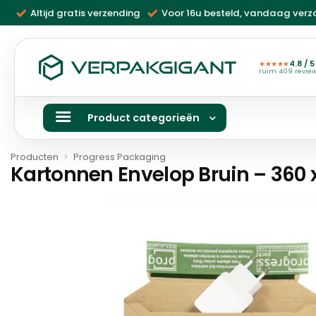
Ga
Altijd gratis verzending
Voor 16u besteld, vandaag ver
naar
inhoud
4.8 / 5
★★★★★
ruim 409 revie
Product categorieën
Producten
>
Progress Packaging
Kartonnen Envelop Bruin – 360 