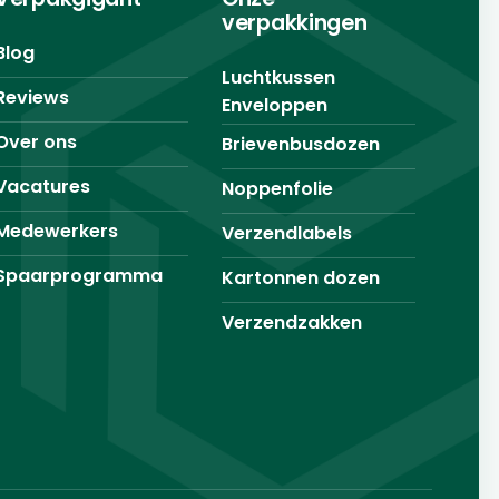
verpakkingen
Blog
Luchtkussen
Reviews
Enveloppen
Over ons
Brievenbusdozen
Vacatures
Noppenfolie
Medewerkers
Verzendlabels
Spaarprogramma
Kartonnen dozen
Verzendzakken