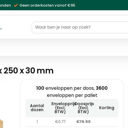
zonden
Geen orderkosten vanaf €95
Zoeken
naar:
ws
x 250 x 30 mm
100
enveloppen per doos,
3600
enveloppen per pallet
Envelopprijs
Doosprijs
Aantal
(Excl.
(Excl.
Korting
dozen
BTW)
BTW)
1
€0.77
€76.50