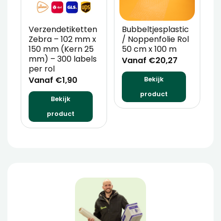
Verzendetiketten
Bubbeltjesplastic
V
Zebra – 102 mm x
/ Noppenfolie Rol
P
150 mm (Kern 25
50 cm x 100 m
T
mm) – 300 labels
m
Vanaf €20,27
per rol
V
Vanaf €1,90
Bekijk
product
Bekijk
product