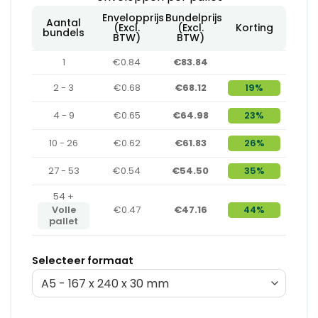
Envelopprijs
Bundelprijs
Aantal
(Excl.
(Excl.
Korting
bundels
BTW)
BTW)
1
€0.84
€83.84
2 - 3
€0.68
€68.12
19%
4 - 9
€0.65
€64.98
23%
10 - 26
€0.62
€61.83
26%
27 - 53
€0.54
€54.50
35%
54 +
Volle
€0.47
€47.16
44%
pallet
Selecteer formaat