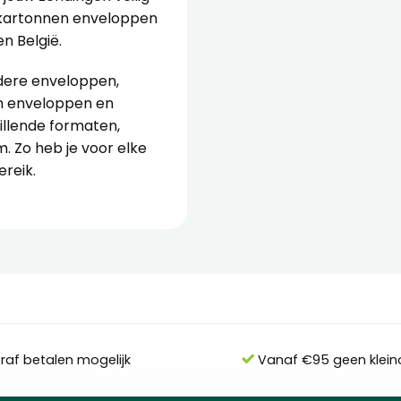
w kartonnen enveloppen
n België.
ndere
enveloppen
,
en enveloppen en
hillende formaten,
. Zo heb je voor elke
reik.
eraf betalen mogelijk
Vanaf €95 geen klein