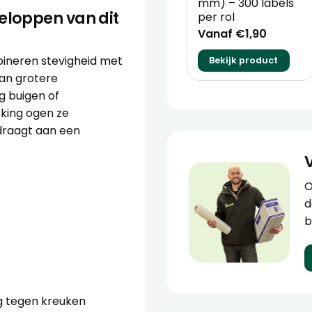
mm) – 300 labels
eloppen van dit
per rol
Vanaf €1,90
ineren stevigheid met
Bekijk product
van grotere
g buigen of
rking ogen ze
jdraagt aan een
O
d
b
 tegen kreuken