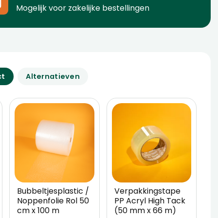
Mogelijk voor zakelijke bestellingen
ct
Alternatieven
Bubbeltjesplastic /
Verpakkingstape
W
Noppenfolie Rol 50
PP Acryl High Tack
5
cm x 100 m
(50 mm x 66 m)
V