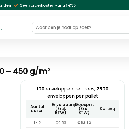
zonden
Geen orderkosten vanaf €95
Zoeken
naar:
ws
0 – 450 g/m²
100
enveloppen per doos,
2800
enveloppen per pallet
Envelopprijs
Doosprijs
Aantal
(Excl.
(Excl.
Korting
dozen
BTW)
BTW)
1 - 2
€0.53
€52.82