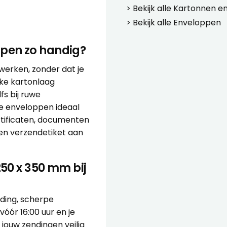
> Bekijk alle
Kartonnen e
> Bekijk alle
Enveloppen
pen zo handig?
 werken, zonder dat je
rke kartonlaag
fs bij ruwe
ze enveloppen ideaal
ertificaten, documenten
een verzendetiket aan
50 x 350 mm bij
ending, scherpe
vóór 16:00 uur en je
jouw zendingen veilig