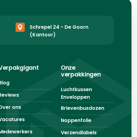
Schrepel 24 - De Goorn
(Kantoor)
Verpakgigant
Onze
verpakkingen
Blog
Luchtkussen
Reviews
Enveloppen
Over ons
Brievenbusdozen
Vacatures
Noppenfolie
Medewerkers
Verzendlabels