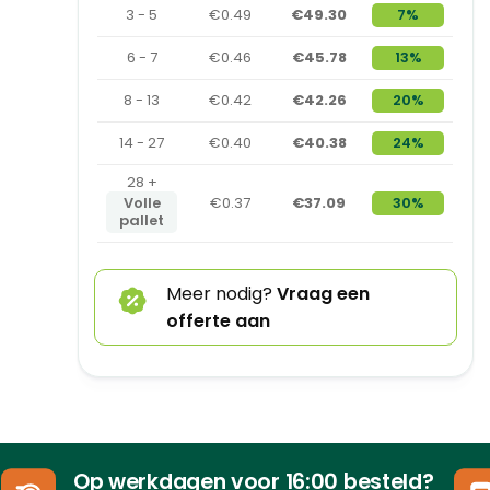
3 - 5
€0.49
€49.30
7%
6 - 7
€0.46
€45.78
13%
8 - 13
€0.42
€42.26
20%
14 - 27
€0.40
€40.38
24%
28 +
Volle
€0.37
€37.09
30%
pallet
Meer nodig?
Vraag een
offerte aan
Op werkdagen voor 16:00 besteld?