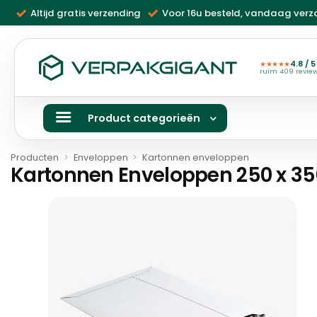
Ga
Altijd gratis verzending
Voor 16u besteld, vandaag ver
naar
inhoud
4.8 / 5
★★★★★
ruim 409 revie
Product categorieën
Producten
>
Enveloppen
>
Kartonnen enveloppen
Kartonnen Enveloppen 250 x 35