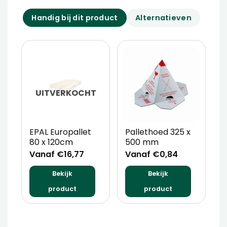
Handig bij dit product
Alternatieven
UITVERKOCHT
EPAL Europallet
Pallethoed 325 x
H
80 x 120cm
500 mm
x
3
Vanaf €16,77
Vanaf €0,84
V
Bekijk
Bekijk
product
product