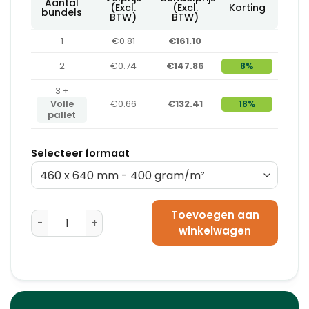
Aantal
(Excl.
(Excl.
Korting
bundels
BTW)
BTW)
1
€0.81
€161.10
2
€0.74
€147.86
8%
3 +
Volle
€0.66
€132.41
18%
pallet
Selecteer formaat
Toevoegen aan
Kartonnen Platen 75 x 115 cm aantal
winkelwagen