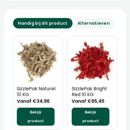
Handig bij dit product
Alternatieven
SizzlePak Naturel
SizzlePak Bright
S
10 KG
Red 10 KG
K
Vanaf €34,96
Vanaf €65,45
V
Bekijk
Bekijk
product
product