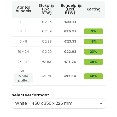
Stukprijs
Bundelprijs
Aantal
(Excl.
(Excl.
Korting
bundels
BTW)
BTW)
1 - 3
€2.85
€28.51
4 - 5
€2.59
€25.92
9%
6 - 9
€2.33
€23.33
18%
10 - 24
€2.20
€22.03
23%
25 - 49
€1.83
€18.26
36%
50 +
Volle
€1.70
€17.04
40%
pallet
Selecteer formaat