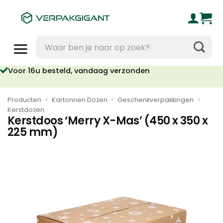
Ga
naar
inhoud
Zoeken
naar:
oor 16u besteld, vandaag verzonden
Geen orderkosten vanaf €95
Producten
>
Kartonnen Dozen
>
Geschenkverpakkingen
>
Kerstdozen
Kerstdoos ‘Merry X-Mas’ (450 x 350 x
225 mm)