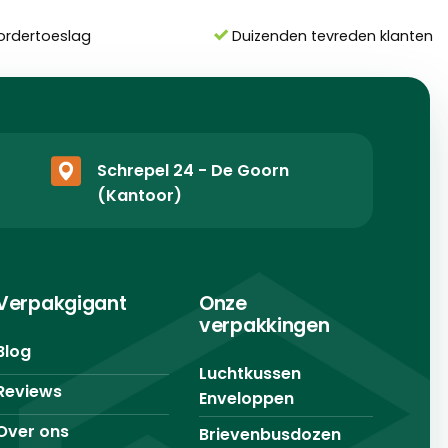
ordertoeslag
Duizenden tevreden klanten
Schrepel 24 - De Goorn
(Kantoor)
Verpakgigant
Onze
verpakkingen
Blog
Luchtkussen
Reviews
Enveloppen
Over ons
Brievenbusdozen