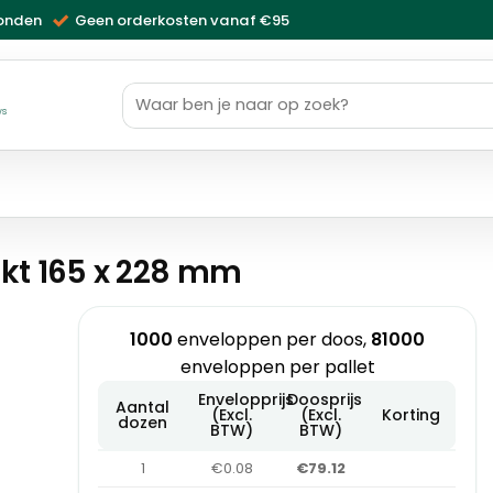
zonden
Geen orderkosten vanaf €95
Zoeken
naar:
ws
kt 165 x 228 mm
1000
enveloppen per doos,
81000
enveloppen per pallet
Envelopprijs
Doosprijs
Aantal
(Excl.
(Excl.
Korting
dozen
BTW)
BTW)
1
€0.08
€79.12