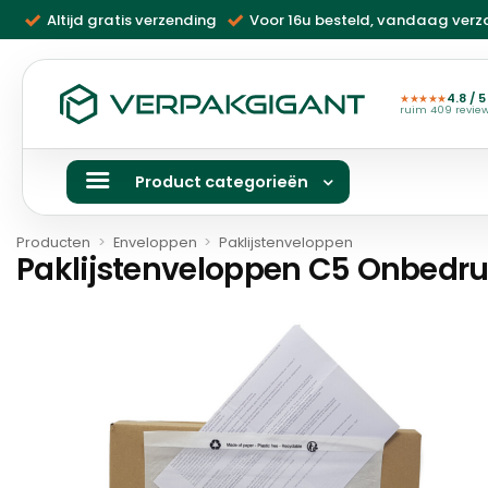
Ga
Altijd gratis verzending
Voor 16u besteld, vandaag ver
naar
inhoud
4.8 / 5
★★★★★
ruim 409 revie
Product categorieën
Producten
>
Enveloppen
>
Paklijstenveloppen
Paklijstenveloppen C5 Onbedru