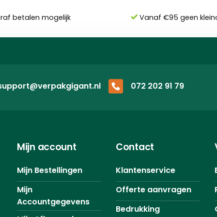
eraf betalen mogelijk
Vanaf €95 geen klein
support@verpakgigant.nl
072 202 91 79
Mijn account
Contact
Mijn Bestellingen
Klantenservice
Mijn
Offerte aanvragen
Accountgegevens
Bedrukking