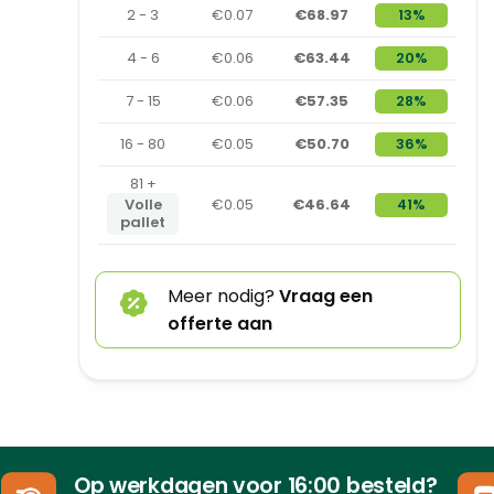
2 - 3
€0.07
€68.97
13%
4 - 6
€0.06
€63.44
20%
7 - 15
€0.06
€57.35
28%
16 - 80
€0.05
€50.70
36%
81 +
Volle
€0.05
€46.64
41%
pallet
Meer nodig?
Vraag een
offerte aan
Op werkdagen voor 16:00 besteld?