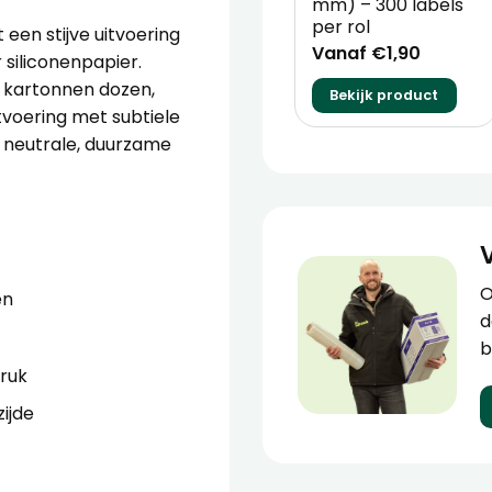
mm) – 300 labels
per rol
een stijve uitvoering
Vanaf €1,90
siliconenpapier.
p kartonnen dozen,
Bekijk product
tvoering met subtiele
 neutrale, duurzame
O
en
d
b
ruk
ijde