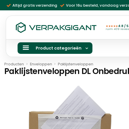
Ga
Altijd gratis verzending
Voor 16u besteld, vandaag ver
naar
inhoud
4.8 / 5
★★★★★
ruim 409 revie
Product categorieën
Producten
>
Enveloppen
>
Paklijstenveloppen
Paklijstenveloppen DL Onbedru