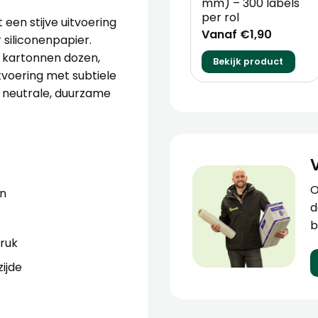
mm) – 300 labels
per rol
een stijve uitvoering
Vanaf €1,90
siliconenpapier.
p kartonnen dozen,
Bekijk product
tvoering met subtiele
 neutrale, duurzame
O
en
d
b
ruk
ijde