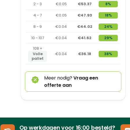
2 - 3
€0.05
€53.37
8%
4 - 7
€0.05
€47.93
18%
8 - 9
€0.04
€44.02
24%
10 - 107
€0.04
€41.62
29%
108 +
Volle
€0.04
€36.18
38%
pallet
Meer nodig?
Vraag een
offerte aan
Op werkdagen voor 16:00 besteld?