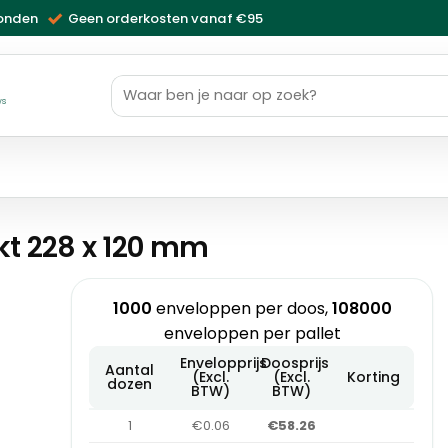
zonden
Geen orderkosten vanaf €95
Zoeken
naar:
ws
kt 228 x 120 mm
1000
enveloppen per doos,
108000
enveloppen per pallet
Envelopprijs
Doosprijs
Aantal
(Excl.
(Excl.
Korting
dozen
BTW)
BTW)
1
€0.06
€58.26