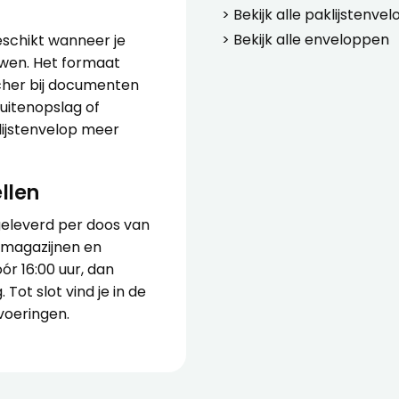
> Bekijk alle
paklijstenve
> Bekijk alle
enveloppen
eschikt wanneer je
uwen. Het formaat
cher bij documenten
buitenopslag of
lijstenvelop meer
llen
eleverd per doos van
in magazijnen en
ór 16:00 uur, dan
Tot slot vind je in de
voeringen.