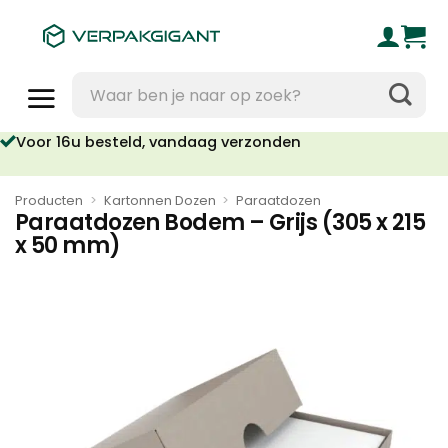
Ga
naar
inhoud
Zoeken
naar:
Voor 16u besteld, vandaag verzonden
Producten
>
Kartonnen Dozen
>
Paraatdozen
Paraatdozen Bodem – Grijs (305 x 215
x 50 mm)