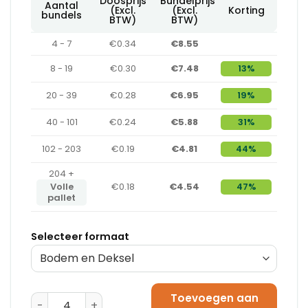
Doosprijs
Bundelprijs
Aantal
(Excl.
(Excl.
Korting
bundels
BTW)
BTW)
4 - 7
€0.34
€8.55
8 - 19
€0.30
€7.48
13%
20 - 39
€0.28
€6.95
19%
40 - 101
€0.24
€5.88
31%
102 - 203
€0.19
€4.81
44%
204 +
Volle
€0.18
€4.54
47%
pallet
Selecteer formaat
Toevoegen aan
Paraatdozen Bodem - Grijs (305 x 215 x 50 mm) aanta