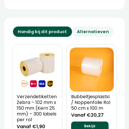
Handig bij dit product
Alternatieven
Verzendetiketten
Bubbeltjesplastic
V
Zebra – 102 mm x
/ Noppenfolie Rol
P
150 mm (Kern 25
50 cm x 100 m
T
mm) – 300 labels
m
Vanaf €20,27
per rol
V
Vanaf €1,90
Bekijk