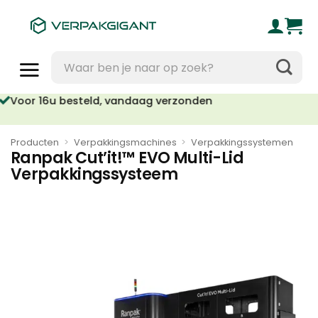
Ga
naar
inhoud
Zoeken
naar:
oor 16u besteld, vandaag verzonden
Geen orderkosten vanaf €95
Producten
>
Verpakkingsmachines
>
Verpakkingssystemen
Ranpak Cut’it!™ EVO Multi-Lid
Verpakkingssysteem