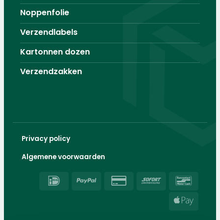
Noppenfolie
Verzendlabels
Kartonnen dozen
Verzendzakken
Privacy policy
Algemene voorwaarden
IDeal
PayPal
Credit
Sofort
Banco
Card
Apple
2
Pay