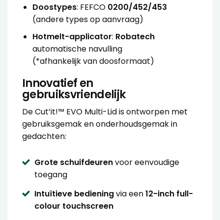
Doostypes
: FEFCO
0200/452/453
(andere types op aanvraag)
Hotmelt-applicator
:
Robatech
automatische navulling
(*afhankelijk van doosformaat)
Innovatief en
gebruiksvriendelijk
De Cut’it!™ EVO Multi-Lid is ontworpen met
gebruiksgemak en onderhoudsgemak in
gedachten:
Grote schuifdeuren
voor eenvoudige
toegang
Intuïtieve bediening
via een
12-inch full-
colour touchscreen