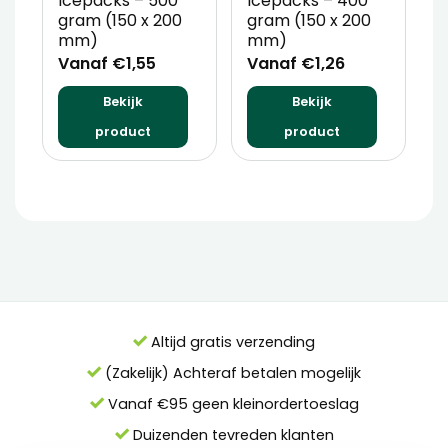
Icepacks – 500
Icepacks – 400
A
gram (150 x 200
gram (150 x 200
W
mm)
mm)
2
P
Vanaf €1,55
Vanaf €1,26
V
Bekijk
Bekijk
product
product
Altijd gratis verzending
(Zakelijk) Achteraf betalen mogelijk
Vanaf €95 geen kleinordertoeslag
Duizenden tevreden klanten