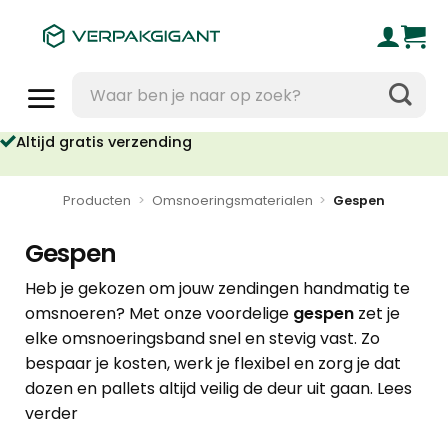
Ga
naar
inhoud
Zoeken
naar:
ltijd gratis verzending
Voor 16u besteld, vandaag verzonden
Producten
>
Omsnoeringsmaterialen
>
Gespen
Gespen
Heb je gekozen om jouw zendingen handmatig te
omsnoeren? Met onze voordelige
gespen
zet je
elke omsnoeringsband snel en stevig vast. Zo
bespaar je kosten, werk je flexibel en zorg je dat
dozen en pallets altijd veilig de deur uit gaan.
Lees
verder