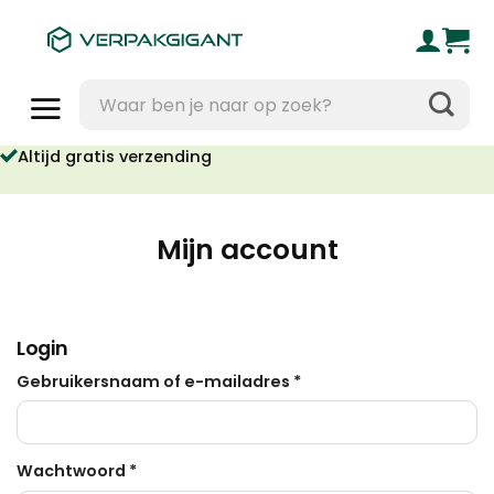
Ga
naar
inhoud
Zoeken
naar:
Altijd gratis verzending
Mijn account
Login
Vereist
Gebruikersnaam of e-mailadres
*
Vereist
Wachtwoord
*