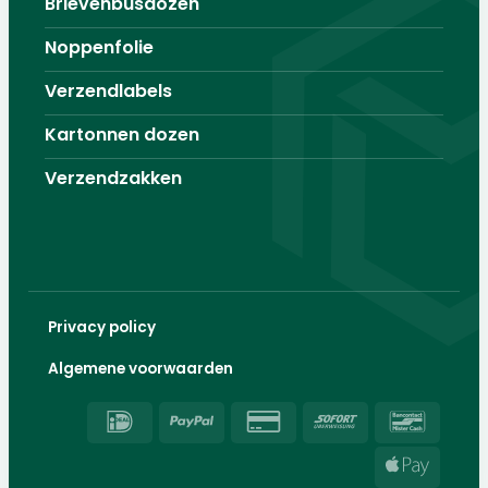
Brievenbusdozen
Noppenfolie
Verzendlabels
Kartonnen dozen
Verzendzakken
Privacy policy
Algemene voorwaarden
IDeal
PayPal
Credit
Sofort
Banco
Card
Apple
2