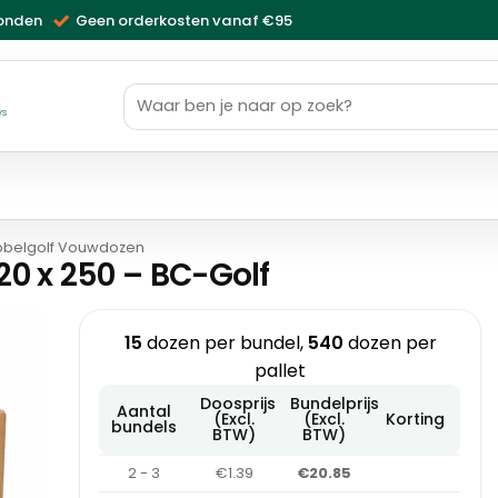
zonden
Geen orderkosten vanaf €95
Zoeken
naar:
ws
belgolf Vouwdozen
0 x 250 – BC-Golf
15
dozen per bundel,
540
dozen per
pallet
Doosprijs
Bundelprijs
Aantal
(Excl.
(Excl.
Korting
bundels
BTW)
BTW)
2 - 3
€1.39
€20.85