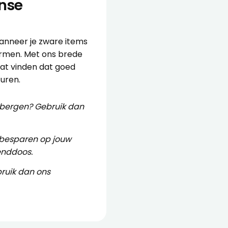
nse
anneer je zware items
hermen. Met ons brede
aat vinden dat goed
turen.
opbergen? Gebruik dan
 besparen op jouw
enddoos
.
ruik dan ons