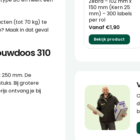
Zebra – 102 mm x
150 mm (Kern 25
mm) – 300 labels
per rol
cten (tot 70 kg) te
Vanaf €1,90
n? Maak in dat geval
.
Bekijk product
ouwdoos 310
x 250 mm. De
uks. Bij grotere
ijs ontvang je bij
O
d
b