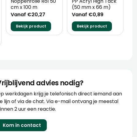
Noppenfolie Rol 50
PP Acryl High Tack
5
cm x 100 m
(50 mm x 66 m)
V
Vanaf €20,27
Vanaf €0,89
Bekijk product
Bekijk product
Vrijblijvend advies nodig?
p werkdagen krijg je telefonisch direct iemand aan
e lijn of via de chat. Via e-mail ontvang je meestal
innen 2 uur een reactie.
Kom in contact