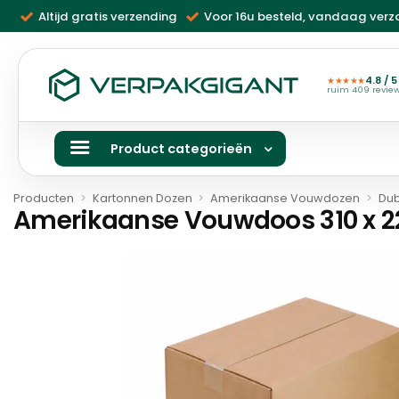
Ga
Altijd gratis verzending
Voor 16u besteld, vandaag ver
naar
inhoud
4.8 / 5
★★★★★
ruim 409 revie
Product categorieën
Producten
>
Kartonnen Dozen
>
Amerikaanse Vouwdozen
>
Dub
Amerikaanse Vouwdoos 310 x 22