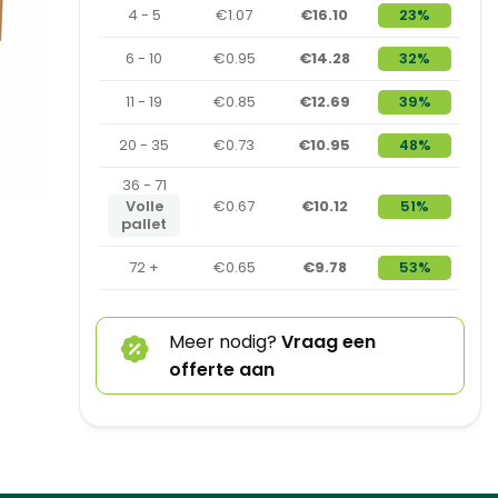
4 - 5
€1.07
€16.10
23%
6 - 10
€0.95
€14.28
32%
11 - 19
€0.85
€12.69
39%
20 - 35
€0.73
€10.95
48%
36 - 71
Volle
€0.67
€10.12
51%
pallet
72 +
€0.65
€9.78
53%
Meer nodig?
Vraag een
offerte aan