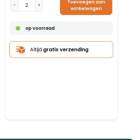
Toevoegen aan
Amerikaanse Vouwdoos 310 x 220 x 250 - BC-Golf aant
winkelwagen
op voorraad
Altijd
gratis verzending