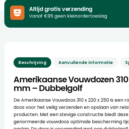
Altijd gratis verzending
Vanaf €95 geen kleinordertoeslag
Beschrijving
Aanvullende informatie
S
Amerikaanse Vouwdozen 310 
mm – Dubbelgolf
De Amerikaanse Vouwdoos 310 x 220 x 250 is een ro
doos voor het veilig verzenden en opslaan van rel
producten. Met een stevige constructie biedt dez
genormeerde vouwdoos optimale bescherming tijd
opslag. De doos is vervaardigd met een dubbelgolf