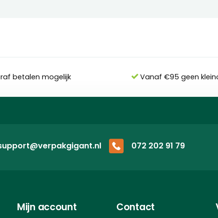
eraf betalen mogelijk
Vanaf €95 geen klein
support@verpakgigant.nl
072 202 91 79
Mijn account
Contact