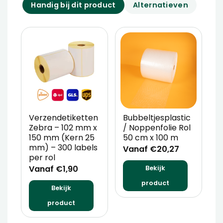
Handig bij dit product
Alternatieven
Verzendetiketten
Bubbeltjesplastic
V
Zebra – 102 mm x
/ Noppenfolie Rol
P
150 mm (Kern 25
50 cm x 100 m
T
mm) – 300 labels
m
Vanaf €20,27
per rol
V
Vanaf €1,90
Bekijk
product
Bekijk
product