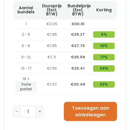
Doosprijs
Bundelprijs
Aantal
(Excl.
(Excl.
Korting
bundels
BTW)
BTW)
1
€2.05
€30.81
2 - 5
€1.95
€29.27
5%
6 - 8
€1.85
€27.73
10%
9 - 12
€1.71
€25.58
17%
13 - 17
€1.56
€23.41
24%
18 +
Volle
€1.37
€20.49
33%
pallet
Toevoegen aan
Amerikaanse Vouwdoos 500 x 300 x 300 - BC-Golf aa
winkelwagen