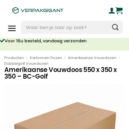
Ga
naar
inhoud
Zoeken
naar:
oor 16u besteld, vandaag verzonden
Geen orderkosten vanaf €95
Producten
>
Kartonnen Dozen
>
Amerikaanse Vouwdozen
>
Dubbelgolf Vouwdozen
Amerikaanse Vouwdoos 550 x 350 x
350 – BC-Golf