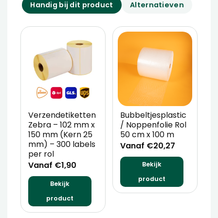
Handig bij dit product
Alternatieven
Verzendetiketten
Bubbeltjesplastic
V
Zebra – 102 mm x
/ Noppenfolie Rol
P
150 mm (Kern 25
50 cm x 100 m
T
mm) – 300 labels
m
Vanaf €20,27
per rol
V
Vanaf €1,90
Bekijk
product
Bekijk
product