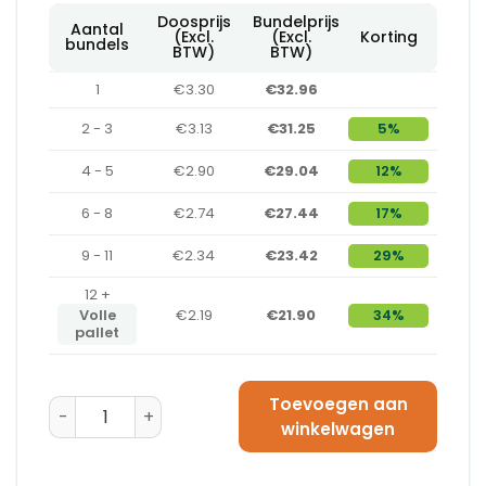
Doosprijs
Bundelprijs
Aantal
(Excl.
(Excl.
Korting
bundels
BTW)
BTW)
1
€3.30
€32.96
2 - 3
€3.13
€31.25
5%
4 - 5
€2.90
€29.04
12%
6 - 8
€2.74
€27.44
17%
9 - 11
€2.34
€23.42
29%
12 +
Volle
€2.19
€21.90
34%
pallet
Toevoegen aan
Amerikaanse Vouwdoos 550 x 350 x 350 - BC-Golf aa
winkelwagen