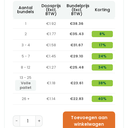
Doosprijs
Bundelprijs
Aantal
(Excl.
(Excl.
Korting
bundels
BTW)
BTW)
1
€1.92
€38.36
2
€1.77
€35.43
8%
3 - 4
€1.58
€31.67
17%
5 - 7
€1.45
€29.10
24%
8 - 12
€1.27
€25.48
34%
13 - 25
Volle
€1.18
€23.61
38%
pallet
26 +
€1.14
€22.83
40%
Toevoegen aan
Amerikaanse Vouwdoos 594 x 394 x 288 - B-Golf aant
winkelwagen