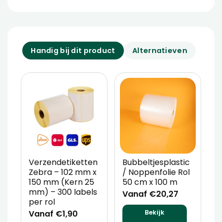
Handig bij dit product
Alternatieven
Verzendetiketten
Bubbeltjesplastic
V
Zebra – 102 mm x
/ Noppenfolie Rol
P
150 mm (Kern 25
50 cm x 100 m
T
mm) – 300 labels
m
Vanaf €20,27
per rol
V
Vanaf €1,90
Bekijk