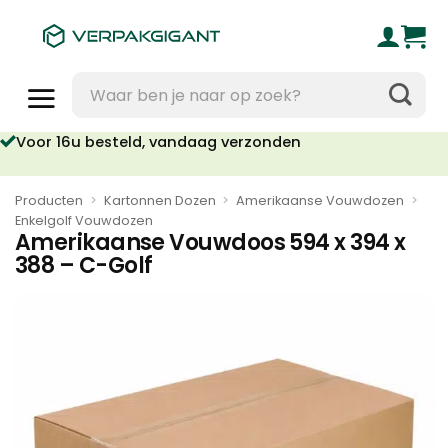
Ga
naar
inhoud
Zoeken
naar:
Voor 16u besteld, vandaag verzonden
Geen orderkosten vanaf €95
Producten
>
Kartonnen Dozen
>
Amerikaanse Vouwdozen
>
Enkelgolf Vouwdozen
Amerikaanse Vouwdoos 594 x 394 x
388 – C-Golf