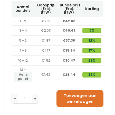
Doosprijs
Bundelprijs
Aantal
(Excl.
(Excl.
Korting
bundels
BTW)
BTW)
1 - 2
€2.13
€42.66
3 - 4
€2.03
€40.63
5%
5 - 6
€1.87
€37.38
12%
7 - 9
€1.77
€35.34
17%
10 - 12
€1.52
€30.47
29%
13 +
Volle
€1.42
€28.44
33%
pallet
Toevoegen aan
Amerikaanse Vouwdoos 594 x 394 x 388 - C-Golf aan
winkelwagen