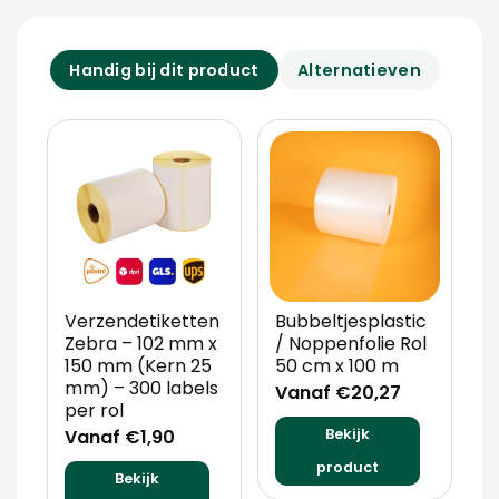
Handig bij dit product
Alternatieven
Verzendetiketten
Bubbeltjesplastic
V
Zebra – 102 mm x
/ Noppenfolie Rol
P
150 mm (Kern 25
50 cm x 100 m
T
mm) – 300 labels
m
Vanaf €20,27
per rol
V
Vanaf €1,90
Bekijk
product
Bekijk