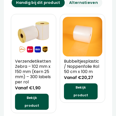
Handig bij dit product
Alternatieven
Verzendetiketten
Bubbeltjesplastic
V
Zebra – 102 mm x
/ Noppenfolie Rol
P
150 mm (Kern 25
50 cm x 100 m
T
mm) – 300 labels
m
Vanaf €20,27
per rol
V
Vanaf €1,90
Bekijk
product
Bekijk
product