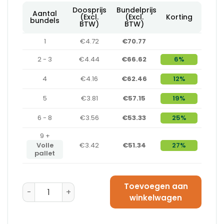
Doosprijs
Bundelprijs
Aantal
(Excl.
(Excl.
Korting
bundels
BTW)
BTW)
1
€4.72
€70.77
2 - 3
€4.44
€66.62
6%
4
€4.16
€62.46
12%
5
€3.81
€57.15
19%
6 - 8
€3.56
€53.33
25%
9 +
Volle
€3.42
€51.34
27%
pallet
Toevoegen aan
Amerikaanse Vouwdoos 700 x 500 x 500 - BC-Golf aa
winkelwagen