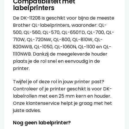
Compatibiliteit met
labelprinters
De DK-11208 is geschikt voor bijna de meeste
Brother QL-labelprinters, waaronder: QL-
500, QL-560, QL-570, QL-650TD, QL-700, QL-
710W, QL-720NW, QL-800, QL-810W, QL-
820NWB, QL-1050, QL-1060N, QL-1100 en QL-
1110NWB. Dankzij de meegeleverde houder
plaats je de rol snel en eenvoudig in de
printer.
Twijfel je of deze rol in jouw printer past?
Controleer of je printer geschikt is voor DK-
labelrollen met een 25 mm kern en houder.
Onze
klantenservice
helpt je graag met het
juiste advies.
Nog geen labelprinter?