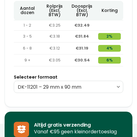
Rolprijs
Doosprijs
Aantal
(Excl.
(Excl.
Korting
dozen
BTW)
BTW)
1 - 2
€3.25
€32.49
3 - 5
€3.18
€31.84
2%
6 - 8
€3.12
€31.19
4%
9 +
€3.05
€30.54
6%
Selecteer formaat
Altijd gratis verzending
Vanaf €95 geen kleinordertoeslag