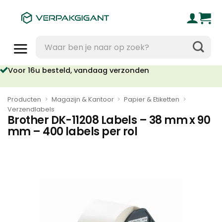
Ga
naar
inhoud
Zoeken
naar:
Voor 16u besteld, vandaag verzonden
Producten
>
Magazijn & Kantoor
>
Papier & Etiketten
>
Verzendlabels
Brother DK-11208 Labels – 38 mm x 90
mm – 400 labels per rol