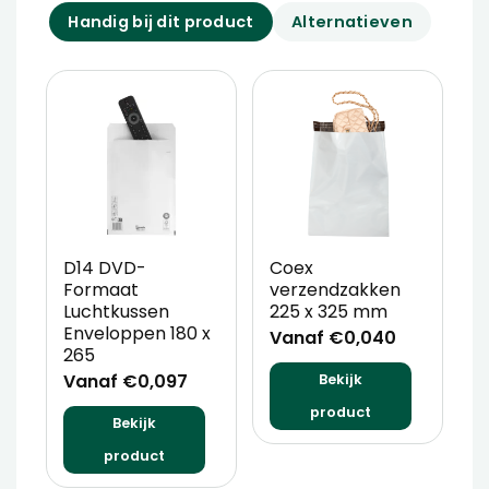
Handig bij dit product
Alternatieven
D14 DVD-
Coex
B
Formaat
verzendzakken
A
Luchtkussen
225 x 325 mm
W
Enveloppen 180 x
x
Vanaf €0,040
265
V
Vanaf €0,097
Bekijk
product
Bekijk
product