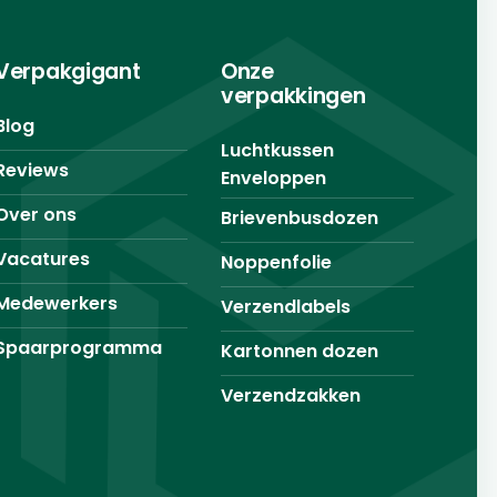
Verpakgigant
Onze
verpakkingen
Blog
Luchtkussen
Reviews
Enveloppen
Over ons
Brievenbusdozen
Vacatures
Noppenfolie
Medewerkers
Verzendlabels
Spaarprogramma
Kartonnen dozen
Verzendzakken