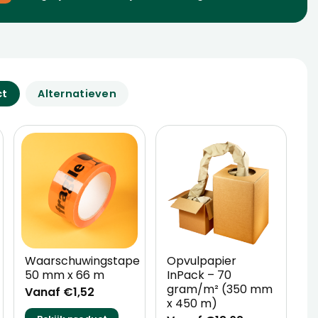
ct
Alternatieven
Waarschuwingstape
Opvulpapier
T
50 mm x 66 m
InPack – 70
D
gram/m² (350 mm
Vanaf €1,52
V
x 450 m)