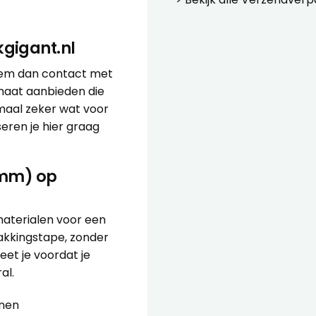
gigant.nl
eem dan contact met
rmaat aanbieden die
maal zeker wat voor
seren
je hier graag
0 mm) op
materialen voor een
pakkingstape, zonder
eet je voordat je
al.
enen