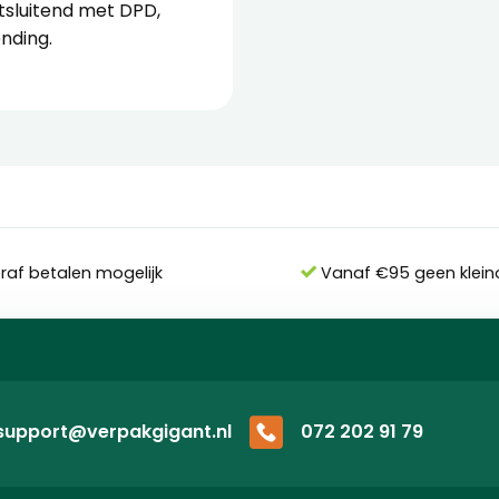
tsluitend met DPD,
ending.
eraf betalen mogelijk
Vanaf €95 geen klein
support@verpakgigant.nl
072 202 91 79