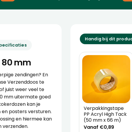
Handig bij dit produ
pecificaties
 x 80 mm
erpige zendingen? En
se Verzenddoos
te
f juist weer veel te
x 80 mm uitermate goed
kokerdozen kan je
Verpakkingstape
 en posters versturen.
PP Acryl High Tack
lossing en hiermee kan
(50 mm x 66 m)
n verzenden.
Vanaf €0,89