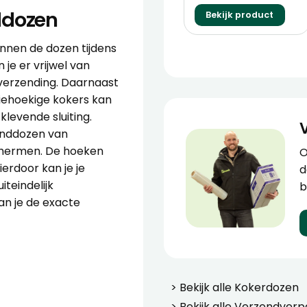
ddozen
Bekijk product
nnen de dozen tijdens
je er vrijwel van
e verzending. Daarnaast
riehoekige kokers kan
fklevende sluiting.
enddozen van
schermen. De hoeken
O
erdoor kan je je
d
teindelijk
b
n je de exacte
> Bekijk alle
Kokerdozen
> Bekijk alle
Verzendverp