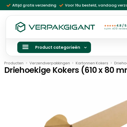
Ga
Altijd gratis verzending
Voor 16u besteld, vandaag ver
naar
inhoud
4.8 / 5
★★★★★
ruim 409 revie
Product categorieën
Producten
>
Verzendverpakkingen
>
Kartonnen Kokers
>
Drieho
Driehoekige Kokers (610 x 80 