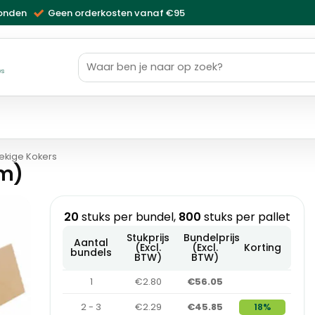
zonden
Geen orderkosten vanaf €95
Zoeken
naar:
ws
ekige Kokers
mm)
20
stuks per bundel,
800
stuks per pallet
Stukprijs
Bundelprijs
Aantal
(Excl.
(Excl.
Korting
bundels
BTW)
BTW)
1
€2.80
€56.05
2 - 3
€2.29
€45.85
18%