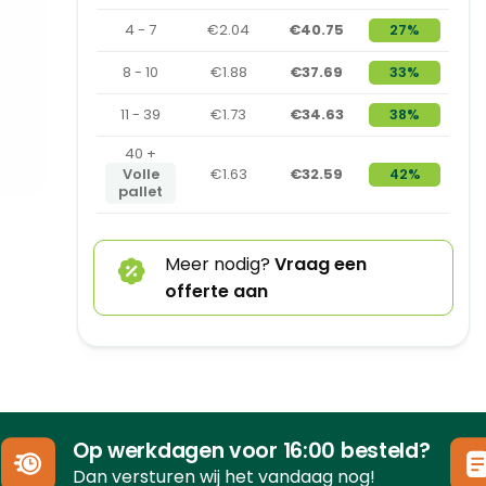
4 - 7
€2.04
€40.75
27%
8 - 10
€1.88
€37.69
33%
11 - 39
€1.73
€34.63
38%
40 +
Volle
€1.63
€32.59
42%
pallet
Meer nodig?
Vraag een
offerte aan
Op werkdagen voor 16:00 besteld?
Dan versturen wij het vandaag nog!