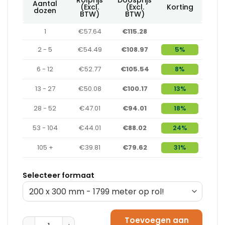
Aantal
(Excl.
(Excl.
Korting
dozen
BTW)
BTW)
1
€57.64
€115.28
2 - 5
€54.49
€108.97
5%
6 - 12
€52.77
€105.54
8%
13 - 27
€50.08
€100.17
13%
28 - 52
€47.01
€94.01
18%
53 - 104
€44.01
€88.02
24%
105 +
€39.81
€79.62
31%
Selecteer formaat
Toevoegen aan
Luchtkussenzakjes ActivaAir® 200 mm x 130 mm x 700