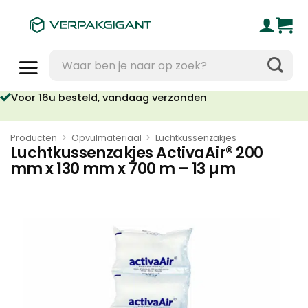
Ga
naar
inhoud
Zoeken
naar:
Voor 16u besteld, vandaag verzonden
Producten
>
Opvulmateriaal
>
Luchtkussenzakjes
Luchtkussenzakjes ActivaAir® 200
mm x 130 mm x 700 m – 13 µm