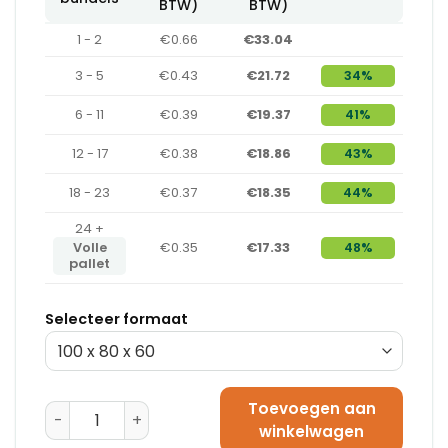
BTW)
BTW)
1 - 2
€0.66
€33.04
3 - 5
€0.43
€21.72
34%
6 - 11
€0.39
€19.37
41%
12 - 17
€0.38
€18.86
43%
18 - 23
€0.37
€18.35
44%
24 +
Volle
€0.35
€17.33
48%
pallet
Selecteer formaat
Toevoegen aan
Postdozen 250 x 200 x 100 - E-golf aantal
winkelwagen