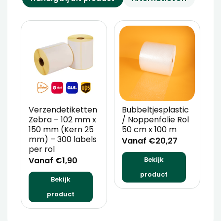
Verzendetiketten
Bubbeltjesplastic
V
Zebra – 102 mm x
/ Noppenfolie Rol
P
150 mm (Kern 25
50 cm x 100 m
T
mm) – 300 labels
m
Vanaf €20,27
per rol
V
Vanaf €1,90
Bekijk
product
Bekijk
product