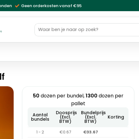
zonden
Geen orderkosten vanaf €95
Zoeken
naar:
ws
lf
50
dozen per bundel,
1300
dozen per
pallet
Doosprijs
Bundelprijs
Aantal
(Excl.
(Excl.
Korting
bundels
BTW)
BTW)
1 - 2
€0.67
€33.67