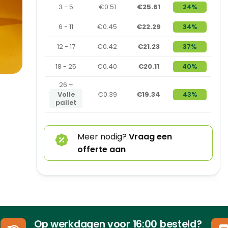
3 - 5
€0.51
€25.61
24%
6 - 11
€0.45
€22.29
34%
12 - 17
€0.42
€21.23
37%
18 - 25
€0.40
€20.11
40%
26 +
Volle
€0.39
€19.34
43%
pallet
Meer nodig?
Vraag een
offerte aan
Op werkdagen voor 16:00 besteld?