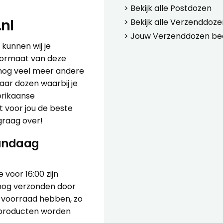
> Bekijk alle
Postdozen
nl
> Bekijk alle
Verzenddoze
> Jouw
Verzenddozen be
n kunnen wij je
formaat van deze
nog veel meer andere
aar dozen waarbij je
rikaanse
t voor jou de beste
 graag over!
vandaag
voor 16:00 zijn
 nog verzonden door
p voorraad hebben, zo
e producten worden