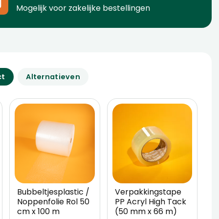
Mogelijk voor zakelijke bestellingen
ct
Alternatieven
Bubbeltjesplastic /
Verpakkingstape
W
Noppenfolie Rol 50
PP Acryl High Tack
5
cm x 100 m
(50 mm x 66 m)
V