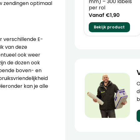
mm) – 300 labels
uw zendingen optimaal
per rol
Vanaf €1,90
Bekijk product
r verschillende E-
ik van deze
ventueel ook weer
ijn de dozen ook
lappende boven- en
ruiksvriendelijkheid
O
ieronder kan je alle
d
b