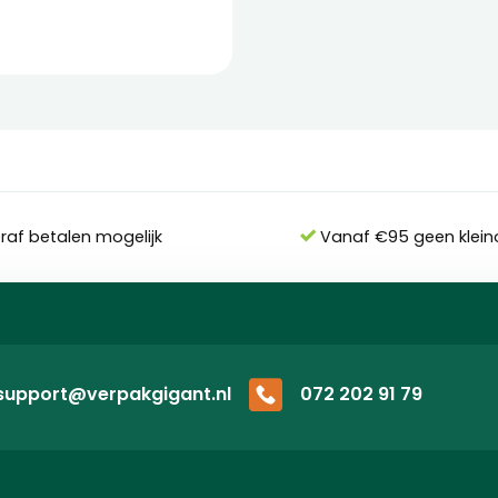
eraf betalen mogelijk
Vanaf €95 geen klein
support@verpakgigant.nl
072 202 91 79