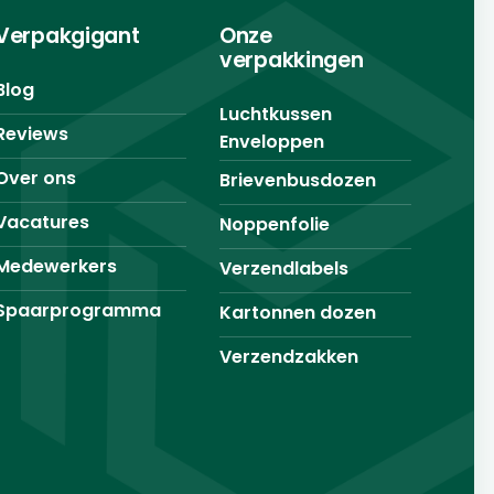
Verpakgigant
Onze
verpakkingen
Blog
Luchtkussen
Reviews
Enveloppen
Over ons
Brievenbusdozen
Vacatures
Noppenfolie
Medewerkers
Verzendlabels
Spaarprogramma
Kartonnen dozen
Verzendzakken