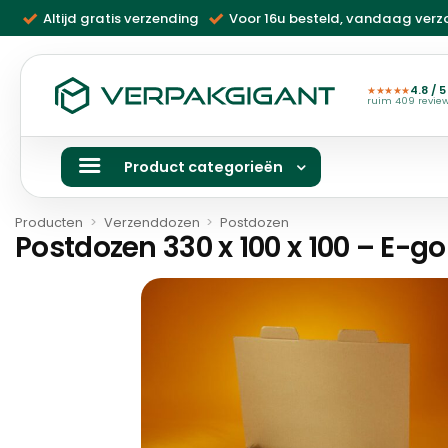
Ga
Altijd gratis verzending
Voor 16u besteld, vandaag ver
naar
inhoud
4.8 / 5
★★★★★
ruim 409 revie
Product categorieën
Producten
>
Verzenddozen
>
Postdozen
Postdozen 330 x 100 x 100 – E-go