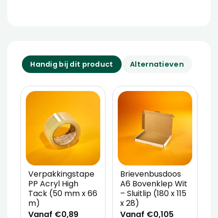
Handig bij dit product
Alternatieven
Verpakkingstape
Brievenbusdoos
A
PP Acryl High
A6 Bovenklep Wit
(
Tack (50 mm x 66
– Sluitlip (180 x 115
x
m)
x 28)
E
Vanaf €0,89
Vanaf €0,105
V