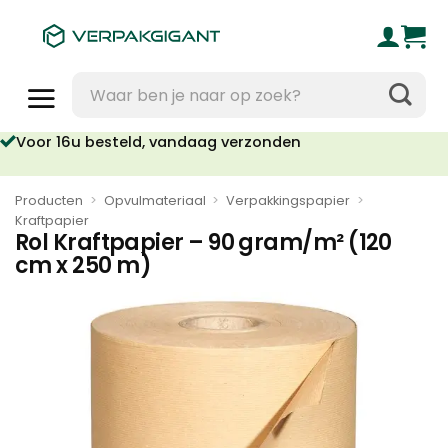
Ga
naar
inhoud
Zoeken
naar:
Voor 16u besteld, vandaag verzonden
Producten
>
Opvulmateriaal
>
Verpakkingspapier
>
Kraftpapier
Rol Kraftpapier – 90 gram/m² (120
cm x 250 m)