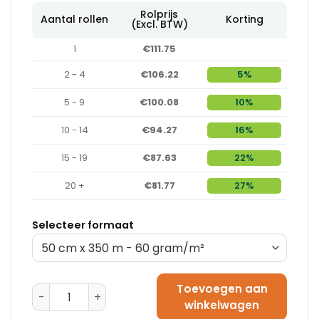
Rolprijs
Aantal rollen
Korting
(Excl. BTW)
1
€111.75
2 - 4
€106.22
5%
5 - 9
€100.08
10%
10 - 14
€94.27
16%
15 - 19
€87.63
22%
20 +
€81.77
27%
Selecteer formaat
Toevoegen aan
Rol Kraftpapier - 90 gram/m² (120 cm x 250 m) aanta
winkelwagen