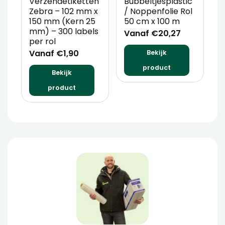
Verzendetiketten
Bubbeltjesplastic
V
Zebra – 102 mm x
/ Noppenfolie Rol
P
150 mm (Kern 25
50 cm x 100 m
T
mm) – 300 labels
m
Vanaf €20,27
per rol
V
Vanaf €1,90
Bekijk
product
Bekijk
product