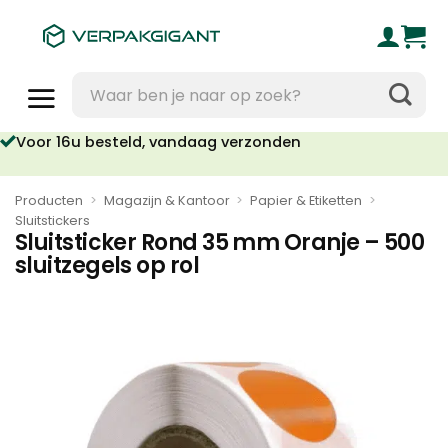
Ga
naar
inhoud
Zoeken
naar:
Voor 16u besteld, vandaag verzonden
Producten
>
Magazijn & Kantoor
>
Papier & Etiketten
>
Sluitstickers
Sluitsticker Rond 35 mm Oranje – 500
sluitzegels op rol