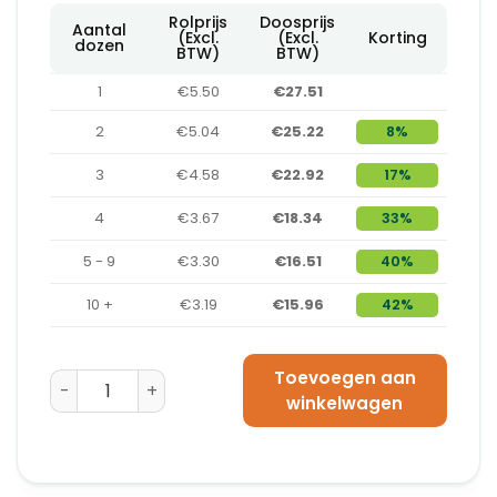
Rolprijs
Doosprijs
Aantal
(Excl.
(Excl.
Korting
dozen
BTW)
BTW)
1
€5.50
€27.51
2
€5.04
€25.22
8%
3
€4.58
€22.92
17%
4
€3.67
€18.34
33%
5 - 9
€3.30
€16.51
40%
10 +
€3.19
€15.96
42%
Toevoegen aan
Sluitsticker Rond 35 mm Oranje - 500 sluitzegels op r
winkelwagen