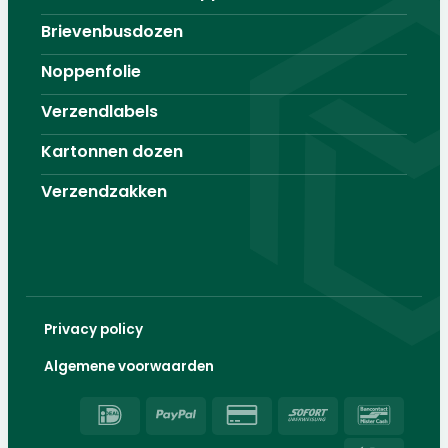
Brievenbusdozen
Noppenfolie
Verzendlabels
Kartonnen dozen
Verzendzakken
Privacy policy
Algemene voorwaarden
IDeal
PayPal
Credit
Sofort
Banco
Card