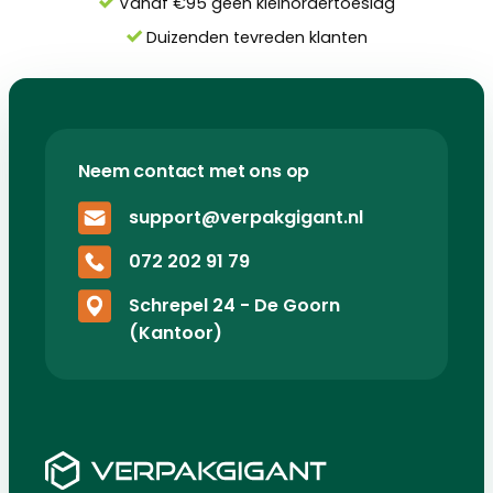
Vanaf €95 geen kleinordertoeslag
Duizenden tevreden klanten
Neem contact met ons op
support@verpakgigant.nl
072 202 91 79
Schrepel 24 - De Goorn
(Kantoor)