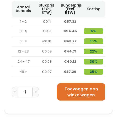
Stukprijs
Bundelprijs
Aantal
(Excl.
(Excl.
Korting
bundels
BTW)
BTW)
1 - 2
€0.11
€57.32
3 - 5
€0.11
€54.45
5%
6 - 11
€0.10
€48.72
15%
12 - 23
€0.09
€44.71
22%
24 - 47
€0.08
€40.12
30%
48 +
€0.07
€37.26
35%
Toevoegen aan
Kraftpapier Bruin 95 g/m² (300 x 300 mm) - 500 velle
winkelwagen