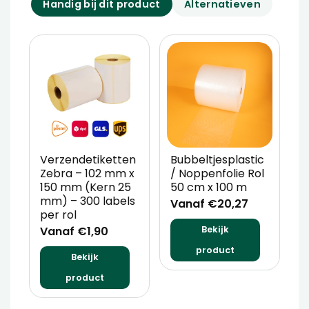
Handig bij dit product
Alternatieven
Verzendetiketten
Bubbeltjesplastic
V
Zebra – 102 mm x
/ Noppenfolie Rol
P
150 mm (Kern 25
50 cm x 100 m
T
mm) – 300 labels
m
Vanaf €20,27
per rol
V
Vanaf €1,90
Bekijk
product
Bekijk
product