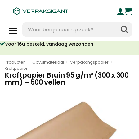
Ga
naar
inhoud
Zoeken
naar:
Voor 16u besteld, vandaag verzonden
Producten
>
Opvulmateriaal
>
Verpakkingspapier
>
Kraftpapier
Kraftpapier Bruin 95 g/m² (300 x 300
mm) – 500 vellen