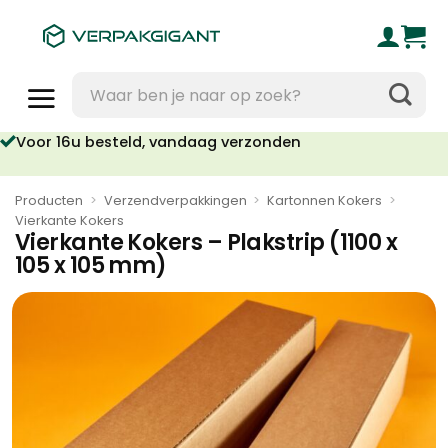
Ga
naar
inhoud
Zoeken
naar:
Voor 16u besteld, vandaag verzonden
Producten
>
Verzendverpakkingen
>
Kartonnen Kokers
>
Vierkante Kokers
Vierkante Kokers – Plakstrip (1100 x
105 x 105 mm)