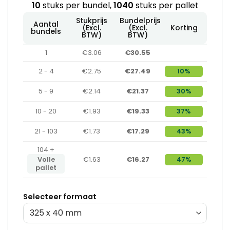
10
stuks per bundel,
1040
stuks per pallet
Stukprijs
Bundelprijs
Aantal
(Excl.
(Excl.
Korting
bundels
BTW)
BTW)
1
€3.06
€30.55
2 - 4
€2.75
€27.49
10%
5 - 9
€2.14
€21.37
30%
10 - 20
€1.93
€19.33
37%
21 - 103
€1.73
€17.29
43%
104 +
Volle
€1.63
€16.27
47%
pallet
Selecteer formaat